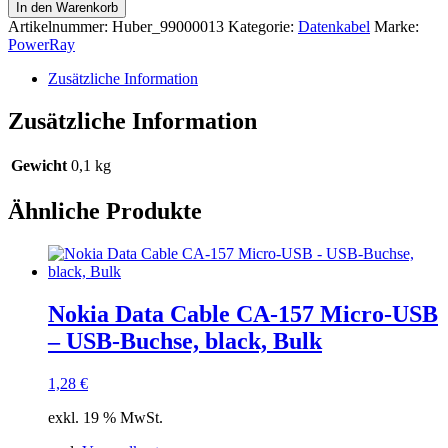
Data
In den Warenkorb
Cable
Artikelnummer:
Huber_99000013
Kategorie:
Datenkabel
Marke:
PR-
PowerRay
DCCL120TGY,
USB-
Zusätzliche Information
C
/
Zusätzliche Information
LIGHTNING
MFi
1.2m
Gewicht
0,1 kg
Textile
grey,
Ähnliche Produkte
Blister
Menge
Nokia Data Cable CA-157 Micro-USB
– USB-Buchse, black, Bulk
1,28
€
exkl. 19 % MwSt.