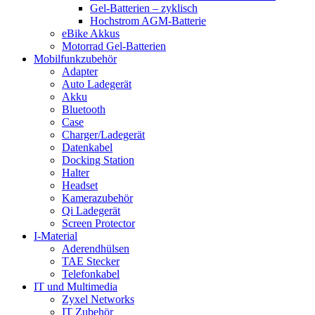
Gel-Batterien – zyklisch
Hochstrom AGM-Batterie
eBike Akkus
Motorrad Gel-Batterien
Mobilfunkzubehör
Adapter
Auto Ladegerät
Akku
Bluetooth
Case
Charger/Ladegerät
Datenkabel
Docking Station
Halter
Headset
Kamerazubehör
Qi Ladegerät
Screen Protector
I-Material
Aderendhülsen
TAE Stecker
Telefonkabel
IT und Multimedia
Zyxel Networks
IT Zubehör