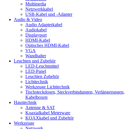
Multimedia
Netzwerkkabel
USB-Kabel und -Adapter
Audio & Video
Audio Adapterkabel
Audiokabel
Displayport
HDMI-Kabel
Optisches HDMI-Kabel
VGA
Wandhalter
Leuchten und Zubehör
LED-Leuchtmittel
LED-Panel
Leuchten Zubehör
Lichttechnik
Werkzeuge Lichttechnik
Tischsteckdosen, Steckverbindungen, Verlängerungen,
Kabelboxen
Haustechnik
Antenne & SAT
Koaxialkabel Meterware
KOAXkabel und Zubehör
Werkzeuge
Netzwerk