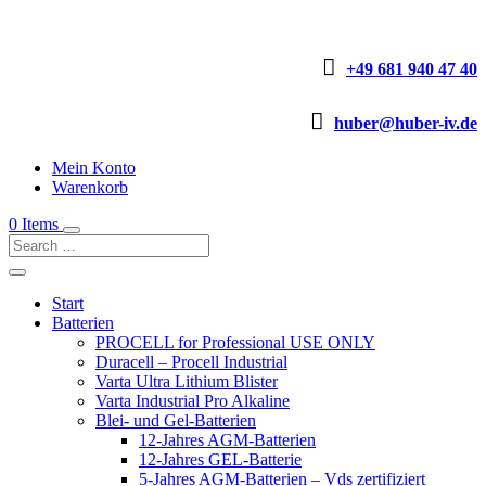

+49 681 940 47 40

huber@huber-iv.de
Mein Konto
Warenkorb
0 Items
Start
Batterien
PROCELL for Professional USE ONLY
Duracell – Procell Industrial
Varta Ultra Lithium Blister
Varta Industrial Pro Alkaline
Blei- und Gel-Batterien
12-Jahres AGM-Batterien
12-Jahres GEL-Batterie
5-Jahres AGM-Batterien – Vds zertifiziert