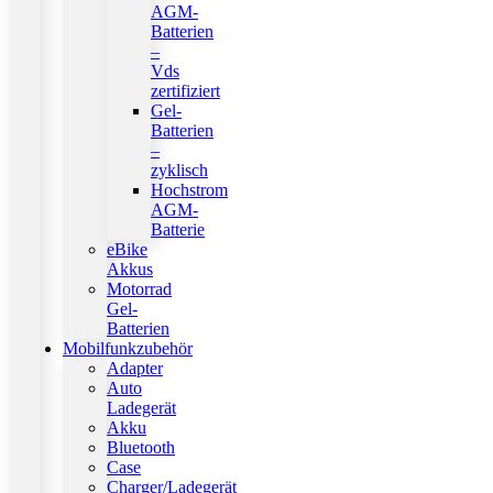
AGM-
Batterien
–
Vds
zertifiziert
Gel-
Batterien
–
zyklisch
Hochstrom
AGM-
Batterie
eBike
Akkus
Motorrad
Gel-
Batterien
Mobilfunkzubehör
Adapter
Auto
Ladegerät
Akku
Bluetooth
Case
Charger/Ladegerät