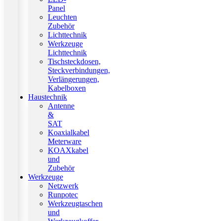
Panel
Leuchten
Zubehör
Lichttechnik
Werkzeuge
Lichttechnik
Tischsteckdosen,
Steckverbindungen,
Verlängerungen,
Kabelboxen
Haustechnik
Antenne
&
SAT
Koaxialkabel
Meterware
KOAXkabel
und
Zubehör
Werkzeuge
Netzwerk
Runpotec
Werkzeugtaschen
und