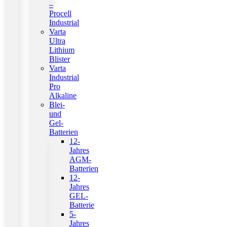
–
Procell
Industrial
Varta
Ultra
Lithium
Blister
Varta
Industrial
Pro
Alkaline
Blei-
und
Gel-
Batterien
12-
Jahres
AGM-
Batterien
12-
Jahres
GEL-
Batterie
5-
Jahres