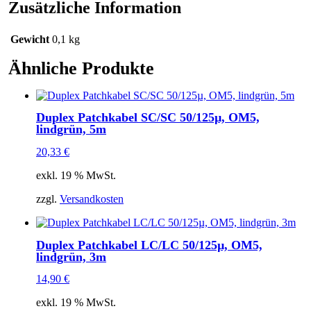
Zusätzliche Information
Gewicht
0,1 kg
Ähnliche Produkte
Duplex Patchkabel SC/SC 50/125µ, OM5,
lindgrün, 5m
20,33
€
exkl. 19 % MwSt.
zzgl.
Versandkosten
Duplex Patchkabel LC/LC 50/125µ, OM5,
lindgrün, 3m
14,90
€
exkl. 19 % MwSt.