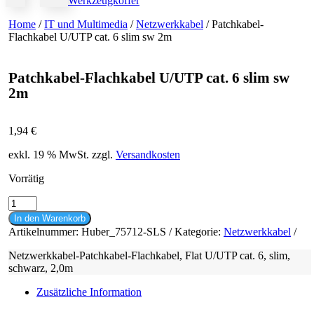
Werkzeugkoffer
Home
/
IT und Multimedia
/
Netzwerkkabel
/ Patchkabel-
Flachkabel U/UTP cat. 6 slim sw 2m
Patchkabel-Flachkabel U/UTP cat. 6 slim sw
2m
1,94
€
exkl. 19 % MwSt.
zzgl.
Versandkosten
Vorrätig
Patchkabel-
Flachkabel
In den Warenkorb
U/UTP
Artikelnummer:
Huber_75712-SLS
Kategorie:
Netzwerkkabel
cat.
6
Netzwerkkabel-Patchkabel-Flachkabel, Flat U/UTP cat. 6, slim,
slim
schwarz, 2,0m
sw
2m
Zusätzliche Information
Menge