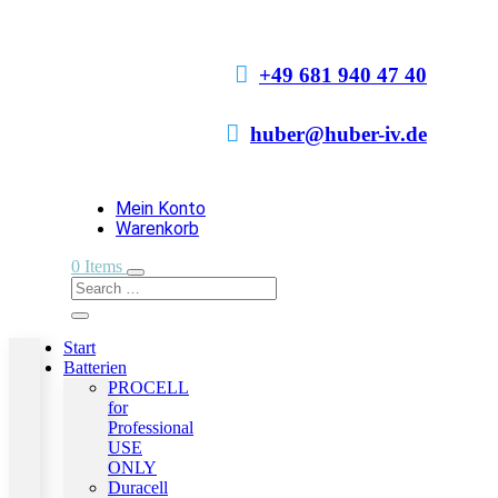

+49 681 940 47 40

huber@huber-iv.de
Mein Konto
Warenkorb
0 Items
Start
Batterien
PROCELL
for
Professional
USE
ONLY
Duracell