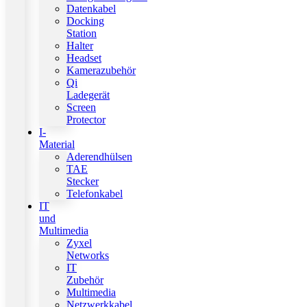
Datenkabel
Docking
Station
Halter
Headset
Kamerazubehör
Qi
Ladegerät
Screen
Protector
I-
Material
Aderendhülsen
TAE
Stecker
Telefonkabel
IT
und
Multimedia
Zyxel
Networks
IT
Zubehör
Multimedia
Netzwerkkabel