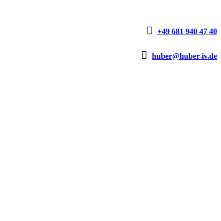

+49 681 940 47 40

huber@huber-iv.de