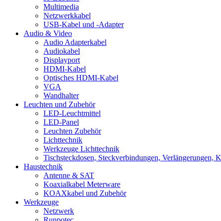
Multimedia
Netzwerkkabel
USB-Kabel und -Adapter
Audio & Video
Audio Adapterkabel
Audiokabel
Displayport
HDMI-Kabel
Optisches HDMI-Kabel
VGA
Wandhalter
Leuchten und Zubehör
LED-Leuchtmittel
LED-Panel
Leuchten Zubehör
Lichttechnik
Werkzeuge Lichttechnik
Tischsteckdosen, Steckverbindungen, Verlängerungen, 
Haustechnik
Antenne & SAT
Koaxialkabel Meterware
KOAXkabel und Zubehör
Werkzeuge
Netzwerk
Runpotec