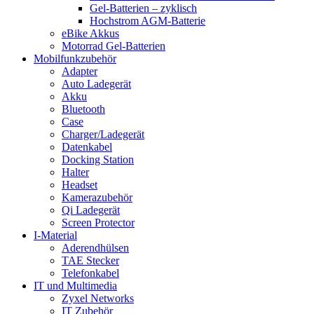
Gel-Batterien – zyklisch
Hochstrom AGM-Batterie
eBike Akkus
Motorrad Gel-Batterien
Mobilfunkzubehör
Adapter
Auto Ladegerät
Akku
Bluetooth
Case
Charger/Ladegerät
Datenkabel
Docking Station
Halter
Headset
Kamerazubehör
Qi Ladegerät
Screen Protector
I-Material
Aderendhülsen
TAE Stecker
Telefonkabel
IT und Multimedia
Zyxel Networks
IT Zubehör