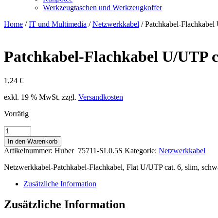
Werkzeugtaschen und Werkzeugkoffer
Home
/
IT und Multimedia
/
Netzwerkkabel
/ Patchkabel-Flachkabel
Patchkabel-Flachkabel U/UTP ca
1,24
€
exkl. 19 % MwSt.
zzgl.
Versandkosten
Vorrätig
Patchkabel-
Flachkabel
In den Warenkorb
U/UTP
Artikelnummer:
Huber_75711-SL0.5S
Kategorie:
Netzwerkkabel
cat.
6
Netzwerkkabel-Patchkabel-Flachkabel, Flat U/UTP cat. 6, slim, schw
slim
sw
Zusätzliche Information
0,5m
Menge
Zusätzliche Information