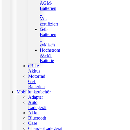
AGM-
Batterien
–
Vds
zertifiziert
Gel-
Batterien
–
zyklisch
Hochstrom
AGM-
Batterie
eBike
Akkus
Motorrad
Gel-
Batterien
Mobilfunkzubehör
Adapter
Auto
Ladegerät
Akku
Bluetooth
Case
Charger/Ladegerät