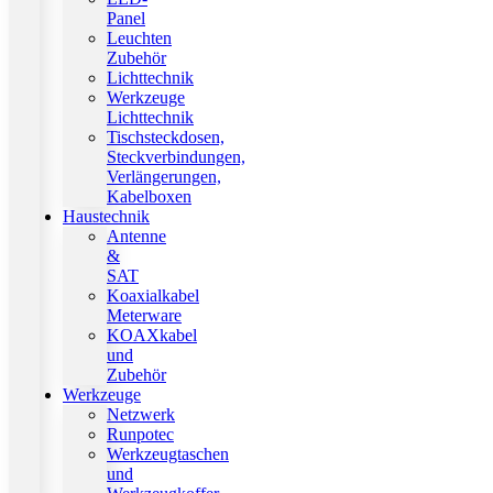
Panel
Leuchten
Zubehör
Lichttechnik
Werkzeuge
Lichttechnik
Tischsteckdosen,
Steckverbindungen,
Verlängerungen,
Kabelboxen
Haustechnik
Antenne
&
SAT
Koaxialkabel
Meterware
KOAXkabel
und
Zubehör
Werkzeuge
Netzwerk
Runpotec
Werkzeugtaschen
und