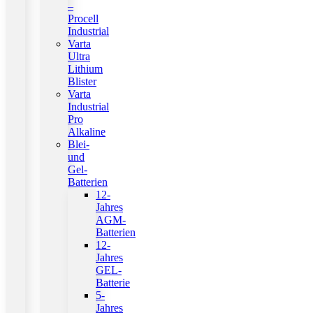
–
Procell
Industrial
Varta
Ultra
Lithium
Blister
Varta
Industrial
Pro
Alkaline
Blei-
und
Gel-
Batterien
12-
Jahres
AGM-
Batterien
12-
Jahres
GEL-
Batterie
5-
Jahres