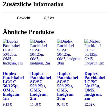
Zusätzliche Information
Gewicht
0,1 kg
Ähnliche Produkte
Duplex
Duplex
Duplex
Duplex
Patchkabel
Patchkabel
Patchkabel
Patchkabel
LC/LC
SC/SC
SC/SC
LC/SC
50/125µ,
50/125µ,
50/125µ,
50/125µ,
OM5,
OM5,
OM5,
OM5,
lindgrün,
lindgrün,
lindgrün
lindgrün,
1m
2m
30m
2m
9,13
€
11,68
€
92,41
€
12,02
€