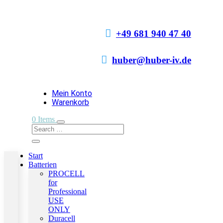

+49 681 940 47 40

huber@huber-iv.de
Mein Konto
Warenkorb
0 Items
Start
Batterien
PROCELL
for
Professional
USE
ONLY
Duracell