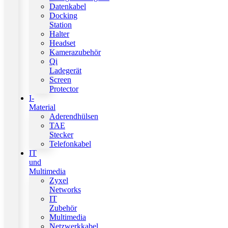
Datenkabel
Docking
Station
Halter
Headset
Kamerazubehör
Qi
Ladegerät
Screen
Protector
I-
Material
Aderendhülsen
TAE
Stecker
Telefonkabel
IT
und
Multimedia
Zyxel
Networks
IT
Zubehör
Multimedia
Netzwerkkabel