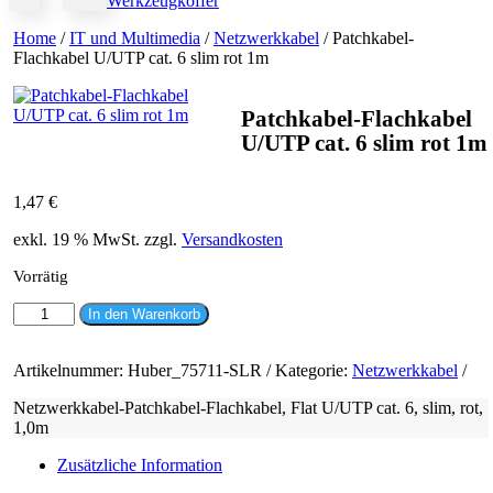
Werkzeugkoffer
Home
/
IT und Multimedia
/
Netzwerkkabel
/ Patchkabel-
Flachkabel U/UTP cat. 6 slim rot 1m
Patchkabel-Flachkabel
U/UTP cat. 6 slim rot 1m
1,47
€
exkl. 19 % MwSt.
zzgl.
Versandkosten
Vorrätig
Patchkabel-
In den Warenkorb
Flachkabel
U/UTP
cat.
Artikelnummer:
Huber_75711-SLR
Kategorie:
Netzwerkkabel
6
Netzwerkkabel-Patchkabel-Flachkabel, Flat U/UTP cat. 6, slim, rot,
slim
1,0m
rot
1m
Zusätzliche Information
Menge