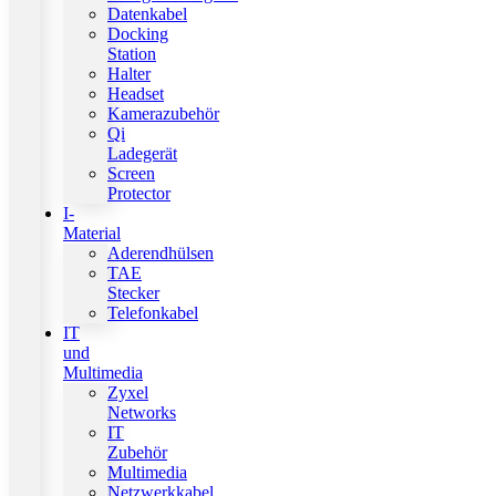
Datenkabel
Docking
Station
Halter
Headset
Kamerazubehör
Qi
Ladegerät
Screen
Protector
I-
Material
Aderendhülsen
TAE
Stecker
Telefonkabel
IT
und
Multimedia
Zyxel
Networks
IT
Zubehör
Multimedia
Netzwerkkabel