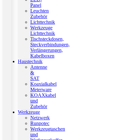
Panel
Leuchten
Zubehör
Lichttechnik
Werkzeuge
Lichttechnik
Tischsteckdosen,
Steckverbindungen,
Verlängerungen,
Kabelboxen
Haustechnik
Antenne
&
SAT
Koaxialkabel
Meterware
KOAXkabel
und
Zubehör
Werkzeuge
Netzwerk
Runpotec
Werkzeugtaschen
und