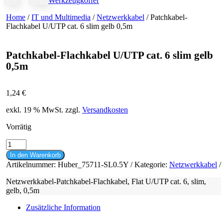
Werkzeugkoffer
Home
/
IT und Multimedia
/
Netzwerkkabel
/ Patchkabel-
Flachkabel U/UTP cat. 6 slim gelb 0,5m
Patchkabel-Flachkabel U/UTP cat. 6 slim gelb
0,5m
1,24
€
exkl. 19 % MwSt.
zzgl.
Versandkosten
Vorrätig
Patchkabel-
Flachkabel
In den Warenkorb
U/UTP
Artikelnummer:
Huber_75711-SL0.5Y
Kategorie:
Netzwerkkabel
cat.
6
Netzwerkkabel-Patchkabel-Flachkabel, Flat U/UTP cat. 6, slim,
slim
gelb, 0,5m
gelb
0,5m
Zusätzliche Information
Menge