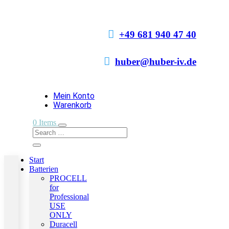

+49 681 940 47 40

huber@huber-iv.de
Mein Konto
Warenkorb
0 Items
Start
Batterien
PROCELL
for
Professional
USE
ONLY
Duracell