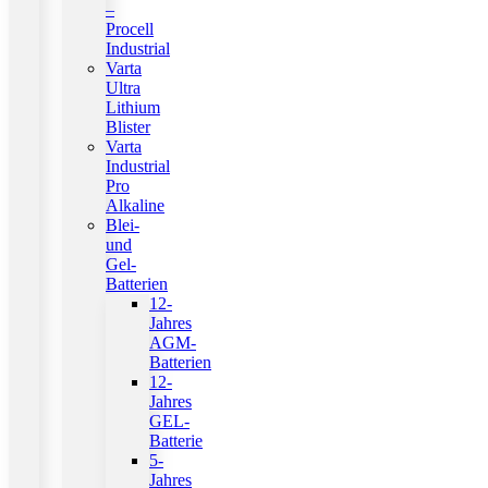
–
Procell
Industrial
Varta
Ultra
Lithium
Blister
Varta
Industrial
Pro
Alkaline
Blei-
und
Gel-
Batterien
12-
Jahres
AGM-
Batterien
12-
Jahres
GEL-
Batterie
5-
Jahres