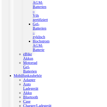
AGM-
Batterien
–
Vds
zertifiziert
Gel-
Batterien
–
zyklisch
Hochstrom
AGM-
Batterie
eBike
Akkus
Motorrad
Gel-
Batterien
Mobilfunkzubehör
Adapter
Auto
Ladegerät
Akku
Bluetooth
Case
Charger/Ladegerät