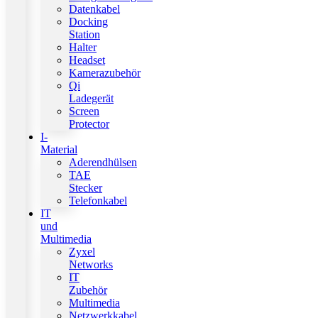
Datenkabel
Docking
Station
Halter
Headset
Kamerazubehör
Qi
Ladegerät
Screen
Protector
I-
Material
Aderendhülsen
TAE
Stecker
Telefonkabel
IT
und
Multimedia
Zyxel
Networks
IT
Zubehör
Multimedia
Netzwerkkabel