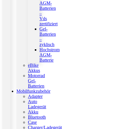
AGM-
Batterien
–
Vds
zertifiziert
Gel-
Batterien
–
zyklisch
Hochstrom
AGM-
Batterie
eBike
Akkus
Motorrad
Gel-
Batterien
Mobilfunkzubehör
Adapter
Auto
Ladegerät
Akku
Bluetooth
Case
Charger/Ladegerät