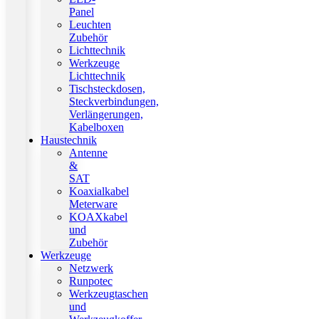
Panel
Leuchten
Zubehör
Lichttechnik
Werkzeuge
Lichttechnik
Tischsteckdosen,
Steckverbindungen,
Verlängerungen,
Kabelboxen
Haustechnik
Antenne
&
SAT
Koaxialkabel
Meterware
KOAXkabel
und
Zubehör
Werkzeuge
Netzwerk
Runpotec
Werkzeugtaschen
und