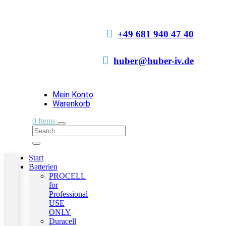

+49 681 940 47 40

huber@huber-iv.de
Mein Konto
Warenkorb
0 Items
Start
Batterien
PROCELL
for
Professional
USE
ONLY
Duracell