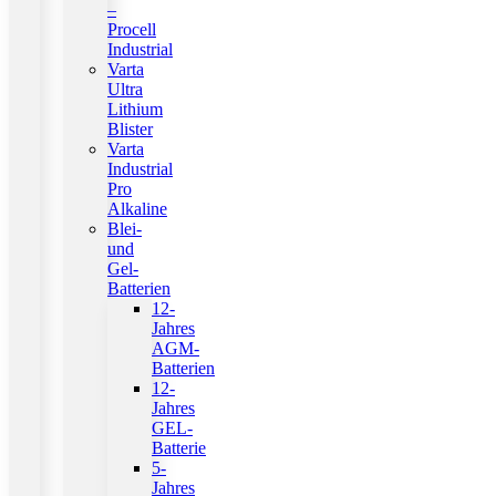
–
Procell
Industrial
Varta
Ultra
Lithium
Blister
Varta
Industrial
Pro
Alkaline
Blei-
und
Gel-
Batterien
12-
Jahres
AGM-
Batterien
12-
Jahres
GEL-
Batterie
5-
Jahres