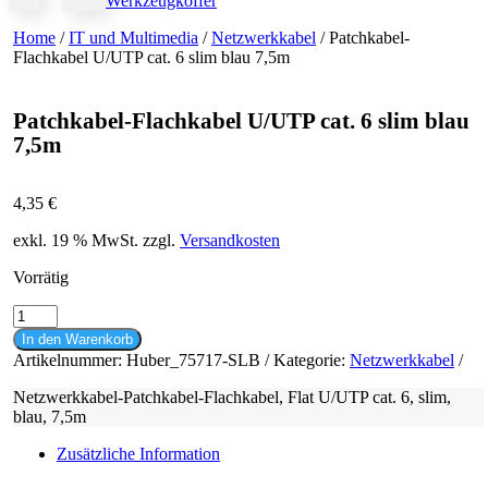
Werkzeugkoffer
Home
/
IT und Multimedia
/
Netzwerkkabel
/ Patchkabel-
Flachkabel U/UTP cat. 6 slim blau 7,5m
Patchkabel-Flachkabel U/UTP cat. 6 slim blau
7,5m
4,35
€
exkl. 19 % MwSt.
zzgl.
Versandkosten
Vorrätig
Patchkabel-
Flachkabel
In den Warenkorb
U/UTP
Artikelnummer:
Huber_75717-SLB
Kategorie:
Netzwerkkabel
cat.
6
Netzwerkkabel-Patchkabel-Flachkabel, Flat U/UTP cat. 6, slim,
slim
blau, 7,5m
blau
7,5m
Zusätzliche Information
Menge