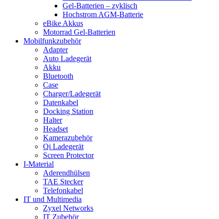
Gel-Batterien – zyklisch
Hochstrom AGM-Batterie
eBike Akkus
Motorrad Gel-Batterien
Mobilfunkzubehör
Adapter
Auto Ladegerät
Akku
Bluetooth
Case
Charger/Ladegerät
Datenkabel
Docking Station
Halter
Headset
Kamerazubehör
Qi Ladegerät
Screen Protector
I-Material
Aderendhülsen
TAE Stecker
Telefonkabel
IT und Multimedia
Zyxel Networks
IT Zubehör