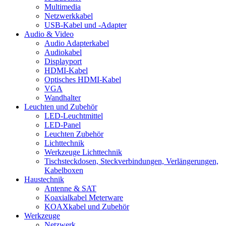
Multimedia
Netzwerkkabel
USB-Kabel und -Adapter
Audio & Video
Audio Adapterkabel
Audiokabel
Displayport
HDMI-Kabel
Optisches HDMI-Kabel
VGA
Wandhalter
Leuchten und Zubehör
LED-Leuchtmittel
LED-Panel
Leuchten Zubehör
Lichttechnik
Werkzeuge Lichttechnik
Tischsteckdosen, Steckverbindungen, Verlängerungen,
Kabelboxen
Haustechnik
Antenne & SAT
Koaxialkabel Meterware
KOAXkabel und Zubehör
Werkzeuge
Netzwerk