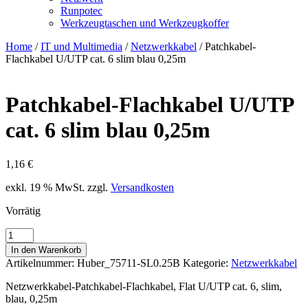
Runpotec
Werkzeugtaschen und Werkzeugkoffer
Home
/
IT und Multimedia
/
Netzwerkkabel
/ Patchkabel-
Flachkabel U/UTP cat. 6 slim blau 0,25m
Patchkabel-Flachkabel U/UTP
cat. 6 slim blau 0,25m
1,16
€
exkl. 19 % MwSt.
zzgl.
Versandkosten
Vorrätig
Patchkabel-
Flachkabel
In den Warenkorb
U/UTP
Artikelnummer:
Huber_75711-SL0.25B
Kategorie:
Netzwerkkabel
cat.
6
Netzwerkkabel-Patchkabel-Flachkabel, Flat U/UTP cat. 6, slim,
slim
blau, 0,25m
blau