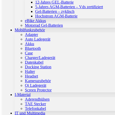
12-Jahres GEL-Batterie
5-Jahres AGM-Batterien – Vds zertifiziert
Gel-Batterien – zyklisch
Hochstrom AGM-Batterie
eBike Akkus
Motorrad Gel-Batterien
Mobilfunkzubehör
Adapter
Auto Ladegerät
Akku
Bluetooth
Case
Charger/Ladegerät
Datenkabel
Docking Station
Halter
Headset
Kamerazubehör
Qi Ladegerät
Screen Protector
I-Material
Aderendhülsen
TAE Stecker
Telefonkabel
IT und Multimedia