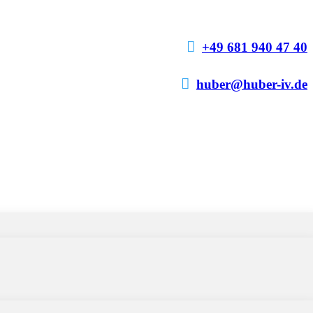

+49 681 940 47 40

huber@huber-iv.de