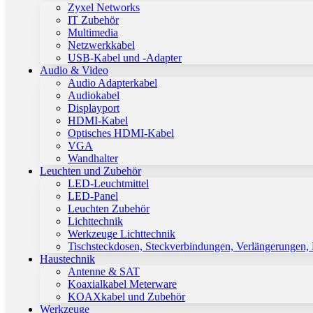
Zyxel Networks
IT Zubehör
Multimedia
Netzwerkkabel
USB-Kabel und -Adapter
Audio & Video
Audio Adapterkabel
Audiokabel
Displayport
HDMI-Kabel
Optisches HDMI-Kabel
VGA
Wandhalter
Leuchten und Zubehör
LED-Leuchtmittel
LED-Panel
Leuchten Zubehör
Lichttechnik
Werkzeuge Lichttechnik
Tischsteckdosen, Steckverbindungen, Verlängerungen,
Haustechnik
Antenne & SAT
Koaxialkabel Meterware
KOAXkabel und Zubehör
Werkzeuge