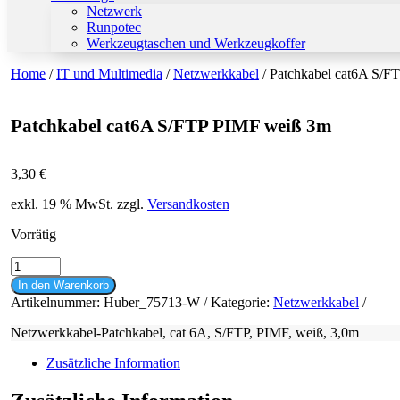
Netzwerk
Runpotec
Werkzeugtaschen und Werkzeugkoffer
Home
/
IT und Multimedia
/
Netzwerkkabel
/ Patchkabel cat6A S/
Patchkabel cat6A S/FTP PIMF weiß 3m
3,30
€
exkl. 19 % MwSt.
zzgl.
Versandkosten
Vorrätig
Patchkabel
cat6A
In den Warenkorb
S/FTP
Artikelnummer:
Huber_75713-W
Kategorie:
Netzwerkkabel
PIMF
weiß
Netzwerkkabel-Patchkabel, cat 6A, S/FTP, PIMF, weiß, 3,0m
3m
Menge
Zusätzliche Information