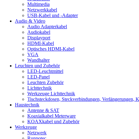
Multimedia
Netzwerkkabel
USB-Kabel und -Adapter
Audio & Video
Audio Adapterkabel
Audiokabel
Displayport
HDMI-Kabel
Optisches HDMI-Kabel
VGA
Wandhalter
Leuchten und Zubehör
LED-Leuchtmittel
LED-Panel
Leuchten Zubehör
Lichttechnik
Werkzeuge Lichttechnik
Tischsteckdosen, Steckverbindungen, Verlängerungen, 
Haustechnik
Antenne & SAT
Koaxialkabel Meterware
KOAXkabel und Zubehör
Werkzeuge
Netzwerk
Runpotec