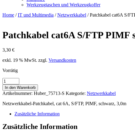
Werkzeugtaschen und Werkzeugkoffer
Home
/
IT und Multimedia
/
Netzwerkkabel
/ Patchkabel cat6A S/F
Patchkabel cat6A S/FTP PIMF 
3,30
€
exkl. 19 % MwSt.
zzgl.
Versandkosten
Vorrätig
Patchkabel
cat6A
In den Warenkorb
S/FTP
Artikelnummer:
Huber_75713-S
Kategorie:
Netzwerkkabel
PIMF
schwarz
Netzwerkkabel-Patchkabel, cat 6A, S/FTP, PIMF, schwarz, 3,0m
3m
Menge
Zusätzliche Information
Zusätzliche Information