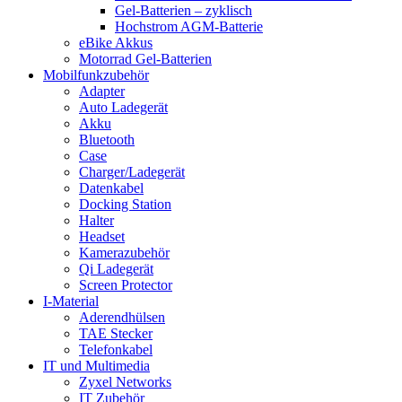
Gel-Batterien – zyklisch
Hochstrom AGM-Batterie
eBike Akkus
Motorrad Gel-Batterien
Mobilfunkzubehör
Adapter
Auto Ladegerät
Akku
Bluetooth
Case
Charger/Ladegerät
Datenkabel
Docking Station
Halter
Headset
Kamerazubehör
Qi Ladegerät
Screen Protector
I-Material
Aderendhülsen
TAE Stecker
Telefonkabel
IT und Multimedia
Zyxel Networks
IT Zubehör