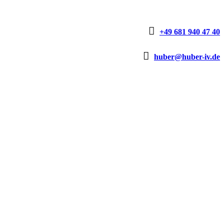

+49 681 940 47 40

huber@huber-iv.de