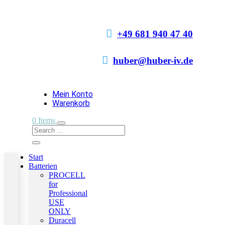

+49 681 940 47 40

huber@huber-iv.de
Mein Konto
Warenkorb
0 Items
Start
Batterien
PROCELL
for
Professional
USE
ONLY
Duracell