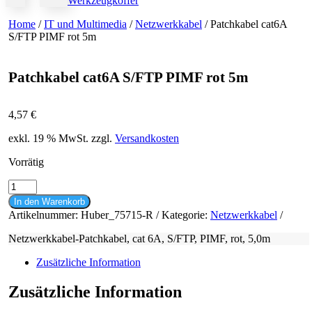
Werkzeugkoffer
Home
/
IT und Multimedia
/
Netzwerkkabel
/ Patchkabel cat6A
S/FTP PIMF rot 5m
Patchkabel cat6A S/FTP PIMF rot 5m
4,57
€
exkl. 19 % MwSt.
zzgl.
Versandkosten
Vorrätig
Patchkabel
cat6A
In den Warenkorb
S/FTP
Artikelnummer:
Huber_75715-R
Kategorie:
Netzwerkkabel
PIMF
rot
Netzwerkkabel-Patchkabel, cat 6A, S/FTP, PIMF, rot, 5,0m
5m
Menge
Zusätzliche Information
Zusätzliche Information