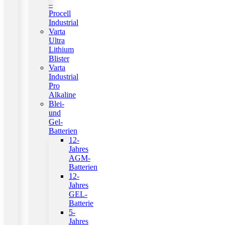
–
Procell
Industrial
Varta
Ultra
Lithium
Blister
Varta
Industrial
Pro
Alkaline
Blei-
und
Gel-
Batterien
12-
Jahres
AGM-
Batterien
12-
Jahres
GEL-
Batterie
5-
Jahres