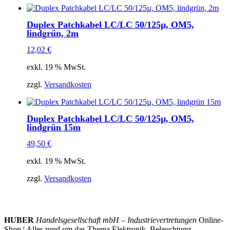
Duplex Patchkabel LC/LC 50/125µ, OM5,
lindgrün, 2m
12,02
€
exkl. 19 % MwSt.
zzgl.
Versandkosten
Duplex Patchkabel LC/LC 50/125µ, OM5,
lindgrün 15m
49,50
€
exkl. 19 % MwSt.
zzgl.
Versandkosten
HUBER
Handelsgesellschaft mbH – Industrievertretungen
Online-
Shop | Alles rund um das Thema Elektronik, Beleuchtung,