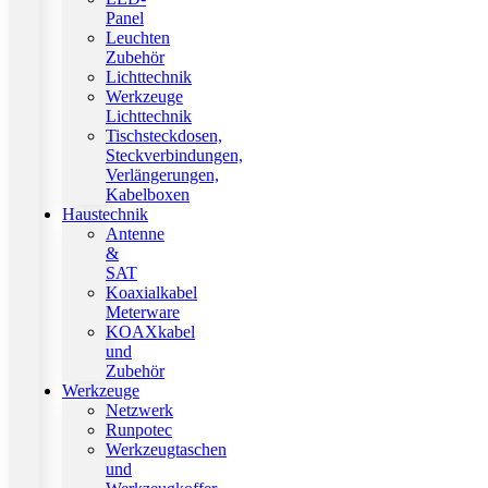
Panel
Leuchten
Zubehör
Lichttechnik
Werkzeuge
Lichttechnik
Tischsteckdosen,
Steckverbindungen,
Verlängerungen,
Kabelboxen
Haustechnik
Antenne
&
SAT
Koaxialkabel
Meterware
KOAXkabel
und
Zubehör
Werkzeuge
Netzwerk
Runpotec
Werkzeugtaschen
und