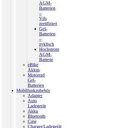
AGM-
Batterien
–
Vds
zertifiziert
Gel-
Batterien
–
zyklisch
Hochstrom
AGM-
Batterie
eBike
Akkus
Motorrad
Gel-
Batterien
Mobilfunkzubehör
Adapter
Auto
Ladegerät
Akku
Bluetooth
Case
Charger/Ladegerät