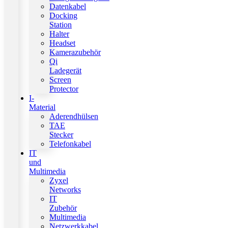
Datenkabel
Docking
Station
Halter
Headset
Kamerazubehör
Qi
Ladegerät
Screen
Protector
I-
Material
Aderendhülsen
TAE
Stecker
Telefonkabel
IT
und
Multimedia
Zyxel
Networks
IT
Zubehör
Multimedia
Netzwerkkabel