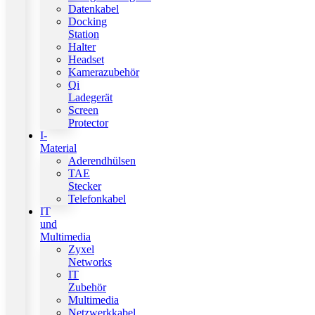
Datenkabel
Docking
Station
Halter
Headset
Kamerazubehör
Qi
Ladegerät
Screen
Protector
I-
Material
Aderendhülsen
TAE
Stecker
Telefonkabel
IT
und
Multimedia
Zyxel
Networks
IT
Zubehör
Multimedia
Netzwerkkabel