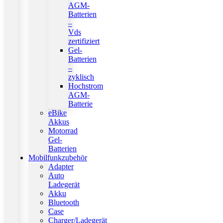
AGM-
Batterien
–
Vds
zertifiziert
Gel-
Batterien
–
zyklisch
Hochstrom
AGM-
Batterie
eBike
Akkus
Motorrad
Gel-
Batterien
Mobilfunkzubehör
Adapter
Auto
Ladegerät
Akku
Bluetooth
Case
Charger/Ladegerät