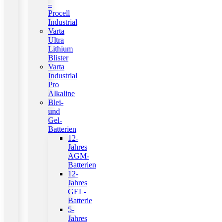
–
Procell
Industrial
Varta
Ultra
Lithium
Blister
Varta
Industrial
Pro
Alkaline
Blei-
und
Gel-
Batterien
12-
Jahres
AGM-
Batterien
12-
Jahres
GEL-
Batterie
5-
Jahres