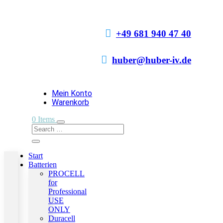

+49 681 940 47 40

huber@huber-iv.de
Mein Konto
Warenkorb
0 Items
Start
Batterien
PROCELL
for
Professional
USE
ONLY
Duracell