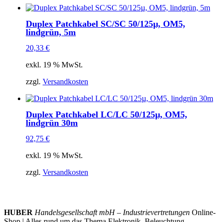
Duplex Patchkabel SC/SC 50/125µ, OM5,
lindgrün, 5m
20,33
€
exkl. 19 % MwSt.
zzgl.
Versandkosten
Duplex Patchkabel LC/LC 50/125µ, OM5,
lindgrün 30m
92,75
€
exkl. 19 % MwSt.
zzgl.
Versandkosten
HUBER
Handelsgesellschaft mbH – Industrievertretungen
Online-
Shop | Alles rund um das Thema Elektronik, Beleuchtung,