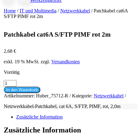
Werkzeugkoffer
Home
/
IT und Multimedia
/
Netzwerkkabel
/ Patchkabel cat6A
S/FTP PIMF rot 2m
Patchkabel cat6A S/FTP PIMF rot 2m
2,68
€
exkl. 19 % MwSt.
zzgl.
Versandkosten
Vorrätig
Patchkabel
cat6A
In den Warenkorb
S/FTP
Artikelnummer:
Huber_75712-R
Kategorie:
Netzwerkkabel
PIMF
rot
Netzwerkkabel-Patchkabel, cat 6A, S/FTP, PIMF, rot, 2,0m
2m
Menge
Zusätzliche Information
Zusätzliche Information