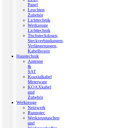
Panel
Leuchten
Zubehör
Lichttechnik
Werkzeuge
Lichttechnik
Tischsteckdosen,
Steckverbindungen,
Verlängerungen,
Kabelboxen
Haustechnik
Antenne
&
SAT
Koaxialkabel
Meterware
KOAXkabel
und
Zubehör
Werkzeuge
Netzwerk
Runpotec
Werkzeugtaschen
und