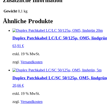
Zusätzliche Information
Gewicht
0,1 kg
Ähnliche Produkte
Duplex Patchkabel LC/LC 50/125µ, OM5, lindgrü
63,91
€
exkl. 19 % MwSt.
zzgl.
Versandkosten
Duplex Patchkabel LC/SC 50/125µ, OM5, lindgrün
20,66
€
exkl. 19 % MwSt.
zzgl.
Versandkosten