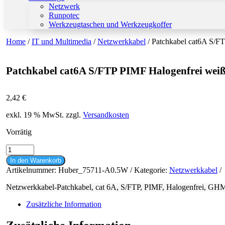
Netzwerk
Runpotec
Werkzeugtaschen und Werkzeugkoffer
Home
/
IT und Multimedia
/
Netzwerkkabel
/ Patchkabel cat6A S/F
Patchkabel cat6A S/FTP PIMF Halogenfrei wei
2,42
€
exkl. 19 % MwSt.
zzgl.
Versandkosten
Vorrätig
Patchkabel
cat6A
In den Warenkorb
S/FTP
Artikelnummer:
Huber_75711-A0.5W
Kategorie:
Netzwerkkabel
PIMF
Halogenfrei
Netzwerkkabel-Patchkabel, cat 6A, S/FTP, PIMF, Halogenfrei, G
weiß
0,5m
Zusätzliche Information
Menge