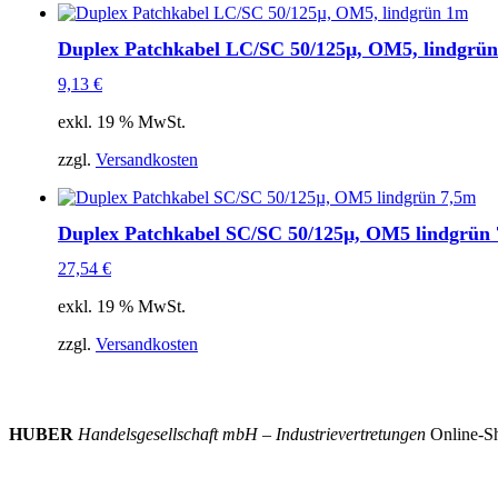
Duplex Patchkabel LC/SC 50/125µ, OM5, lindgrü
9,13
€
exkl. 19 % MwSt.
zzgl.
Versandkosten
Duplex Patchkabel SC/SC 50/125µ, OM5 lindgrün
27,54
€
exkl. 19 % MwSt.
zzgl.
Versandkosten
HUBER
Handelsgesellschaft mbH – Industrievertretungen
Online-Sh