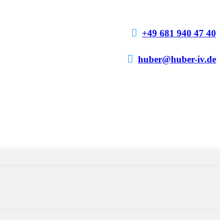

+49 681 940 47 40

huber@huber-iv.de