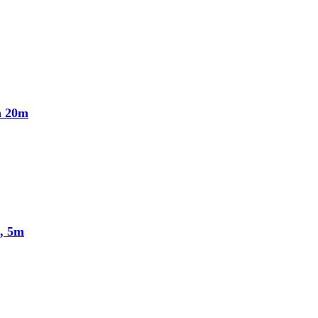
n 20m
, 5m