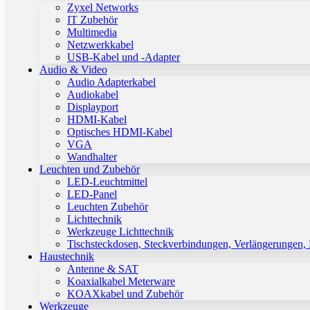
Zyxel Networks
IT Zubehör
Multimedia
Netzwerkkabel
USB-Kabel und -Adapter
Audio & Video
Audio Adapterkabel
Audiokabel
Displayport
HDMI-Kabel
Optisches HDMI-Kabel
VGA
Wandhalter
Leuchten und Zubehör
LED-Leuchtmittel
LED-Panel
Leuchten Zubehör
Lichttechnik
Werkzeuge Lichttechnik
Tischsteckdosen, Steckverbindungen, Verlängerungen,
Haustechnik
Antenne & SAT
Koaxialkabel Meterware
KOAXkabel und Zubehör
Werkzeuge