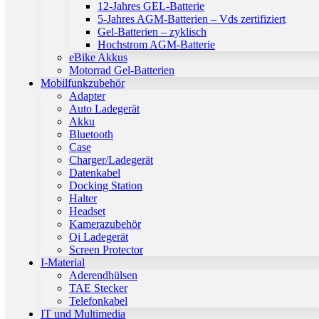
12-Jahres GEL-Batterie
5-Jahres AGM-Batterien – Vds zertifiziert
Gel-Batterien – zyklisch
Hochstrom AGM-Batterie
eBike Akkus
Motorrad Gel-Batterien
Mobilfunkzubehör
Adapter
Auto Ladegerät
Akku
Bluetooth
Case
Charger/Ladegerät
Datenkabel
Docking Station
Halter
Headset
Kamerazubehör
Qi Ladegerät
Screen Protector
I-Material
Aderendhülsen
TAE Stecker
Telefonkabel
IT und Multimedia