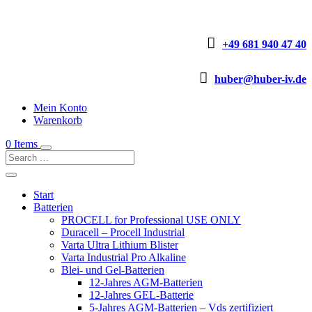

+49 681 940 47 40

huber@huber-iv.de
Mein Konto
Warenkorb
0 Items
Start
Batterien
PROCELL for Professional USE ONLY
Duracell – Procell Industrial
Varta Ultra Lithium Blister
Varta Industrial Pro Alkaline
Blei- und Gel-Batterien
12-Jahres AGM-Batterien
12-Jahres GEL-Batterie
5-Jahres AGM-Batterien – Vds zertifiziert