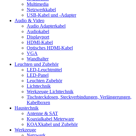
Multimedia
Netzwerkkabel
USB-Kabel und -Adapter
Audio & Video
Audio Adapterkabel
Audiokabel
Displayport
HDMI-Kabel
Optisches HDMI-Kabel
VGA
Wandhalter
Leuchten und Zubehör
LED-Leuchtmittel
LED-Panel
Leuchten Zubehör
Lichttechnik
Werkzeuge Lichttechnik
Tischsteckdosen, Steckverbindungen, Verlängerungen,
Kabelboxen
Haustechnik
Antenne & SAT
Koaxialkabel Meterware
KOAXkabel und Zubehör
Werkzeuge
Netzwerk