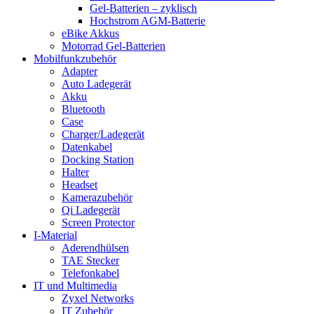
Gel-Batterien – zyklisch
Hochstrom AGM-Batterie
eBike Akkus
Motorrad Gel-Batterien
Mobilfunkzubehör
Adapter
Auto Ladegerät
Akku
Bluetooth
Case
Charger/Ladegerät
Datenkabel
Docking Station
Halter
Headset
Kamerazubehör
Qi Ladegerät
Screen Protector
I-Material
Aderendhülsen
TAE Stecker
Telefonkabel
IT und Multimedia
Zyxel Networks
IT Zubehör