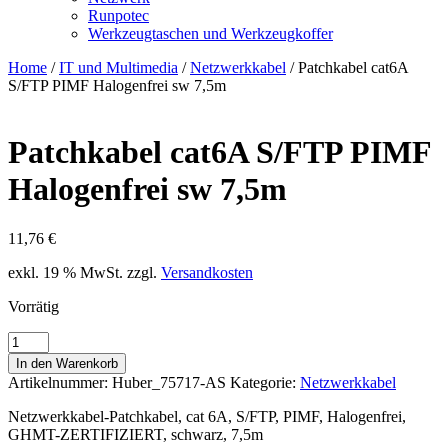
Runpotec
Werkzeugtaschen und Werkzeugkoffer
Home
/
IT und Multimedia
/
Netzwerkkabel
/ Patchkabel cat6A
S/FTP PIMF Halogenfrei sw 7,5m
Patchkabel cat6A S/FTP PIMF
Halogenfrei sw 7,5m
11,76
€
exkl. 19 % MwSt.
zzgl.
Versandkosten
Vorrätig
Patchkabel
cat6A
In den Warenkorb
S/FTP
Artikelnummer:
Huber_75717-AS
Kategorie:
Netzwerkkabel
PIMF
Halogenfrei
Netzwerkkabel-Patchkabel, cat 6A, S/FTP, PIMF, Halogenfrei,
sw
GHMT-ZERTIFIZIERT, schwarz, 7,5m
7,5m