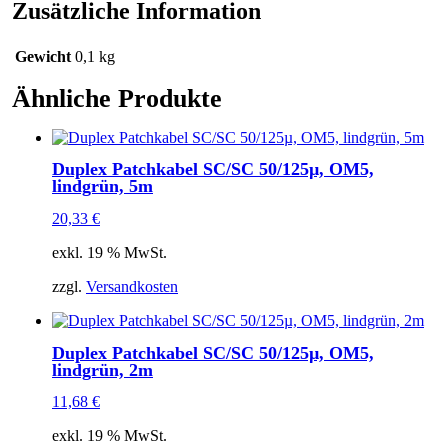
Zusätzliche Information
Gewicht
0,1 kg
Ähnliche Produkte
Duplex Patchkabel SC/SC 50/125µ, OM5,
lindgrün, 5m
20,33
€
exkl. 19 % MwSt.
zzgl.
Versandkosten
Duplex Patchkabel SC/SC 50/125µ, OM5,
lindgrün, 2m
11,68
€
exkl. 19 % MwSt.