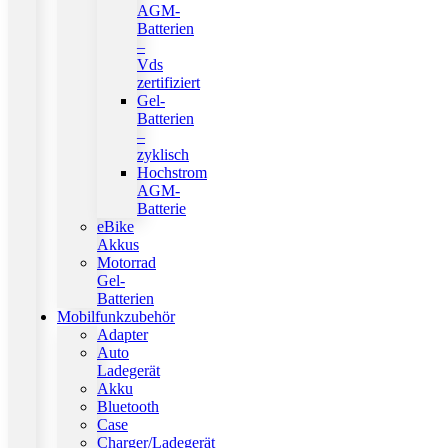
AGM-
Batterien
–
Vds
zertifiziert
Gel-
Batterien
–
zyklisch
Hochstrom
AGM-
Batterie
eBike
Akkus
Motorrad
Gel-
Batterien
Mobilfunkzubehör
Adapter
Auto
Ladegerät
Akku
Bluetooth
Case
Charger/Ladegerät