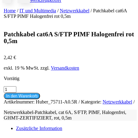
Werkzeugkoffer
Home
/
IT und Multimedia
/
Netzwerkkabel
/ Patchkabel cat6A
S/FTP PIMF Halogenfrei rot 0,5m
Patchkabel cat6A S/FTP PIMF Halogenfrei rot
0,5m
2,42
€
exkl. 19 % MwSt.
zzgl.
Versandkosten
Vorrätig
Patchkabel
cat6A
In den Warenkorb
S/FTP
Artikelnummer:
Huber_75711-A0.5R
Kategorie:
Netzwerkkabel
PIMF
Halogenfrei
Netzwerkkabel-Patchkabel, cat 6A, S/FTP, PIMF, Halogenfrei,
rot
GHMT-ZERTIFIZIERT, rot, 0,5m
0,5m
Menge
Zusätzliche Information