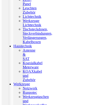
Panel
Leuchten
Zubehör
Lichttechnik
Werkzeuge
Lichttechnik
Tischsteckdosen,
Steckverbindungen,
Verlängerungen,
Kabelboxen
Haustechnik
Antenne
&
SAT
Koaxialkabel
Meterware
KOAXkabel
und
Zubehör
Werkzeuge
Netzwerk
Runpotec
Werkzeugtaschen
und