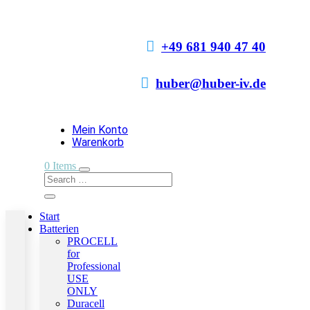

+49 681 940 47 40

huber@huber-iv.de
Mein Konto
Warenkorb
0 Items
Start
Batterien
PROCELL
for
Professional
USE
ONLY
Duracell