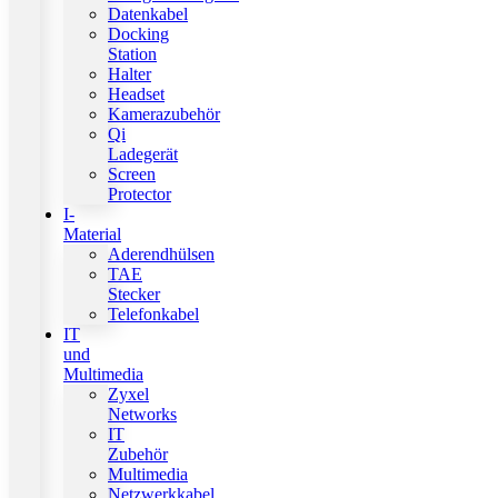
Datenkabel
Docking
Station
Halter
Headset
Kamerazubehör
Qi
Ladegerät
Screen
Protector
I-
Material
Aderendhülsen
TAE
Stecker
Telefonkabel
IT
und
Multimedia
Zyxel
Networks
IT
Zubehör
Multimedia
Netzwerkkabel