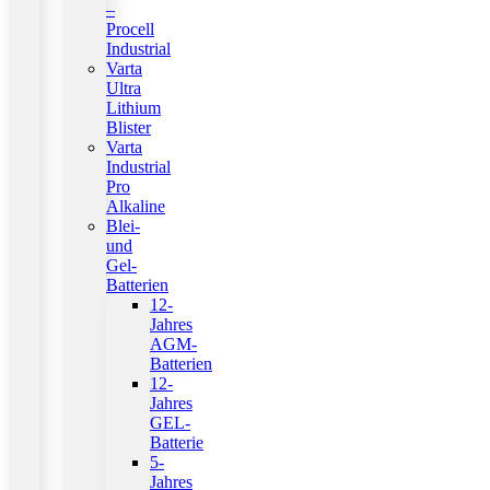
–
Procell
Industrial
Varta
Ultra
Lithium
Blister
Varta
Industrial
Pro
Alkaline
Blei-
und
Gel-
Batterien
12-
Jahres
AGM-
Batterien
12-
Jahres
GEL-
Batterie
5-
Jahres