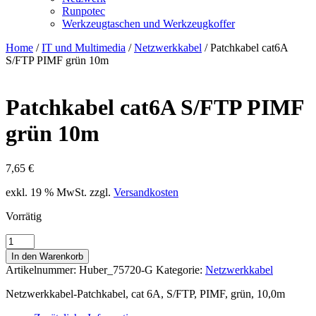
Runpotec
Werkzeugtaschen und Werkzeugkoffer
Home
/
IT und Multimedia
/
Netzwerkkabel
/ Patchkabel cat6A
S/FTP PIMF grün 10m
Patchkabel cat6A S/FTP PIMF
grün 10m
7,65
€
exkl. 19 % MwSt.
zzgl.
Versandkosten
Vorrätig
Patchkabel
cat6A
In den Warenkorb
S/FTP
Artikelnummer:
Huber_75720-G
Kategorie:
Netzwerkkabel
PIMF
grün
Netzwerkkabel-Patchkabel, cat 6A, S/FTP, PIMF, grün, 10,0m
10m
Menge