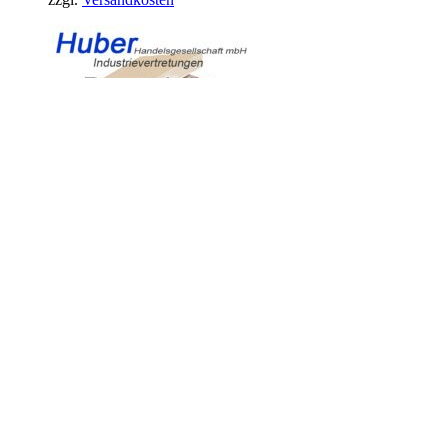
Duplex Patchkabel SC/SC 50/125µ,
OM5, lindgrün, 3m
14,56
€
exkl. 19 % MwSt.
zzgl.
Versandkosten
HUBER
Handelsgesellschaft mbH – Industrievertretungen
Online-