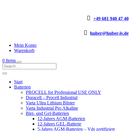

+49 681 940 47 40

huber@huber-iv.de
Mein Konto
Warenkorb
0 Items
Start
Batterien
PROCELL for Professional USE ONLY
Duracell – Procell Industrial
Varta Ultra Lithium Blister
Varta Industrial Pro Alkaline
Blei- und Gel-Batterien
12-Jahres AGM-Batterien
12-Jahres GEL-Batterie
5-Jahres AGM-Batterien – Vds zertifiziert