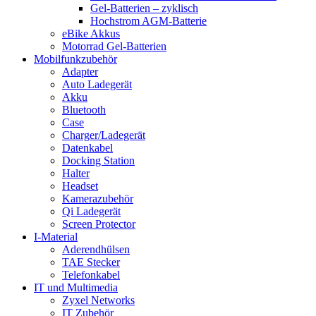
Gel-Batterien – zyklisch
Hochstrom AGM-Batterie
eBike Akkus
Motorrad Gel-Batterien
Mobilfunkzubehör
Adapter
Auto Ladegerät
Akku
Bluetooth
Case
Charger/Ladegerät
Datenkabel
Docking Station
Halter
Headset
Kamerazubehör
Qi Ladegerät
Screen Protector
I-Material
Aderendhülsen
TAE Stecker
Telefonkabel
IT und Multimedia
Zyxel Networks
IT Zubehör