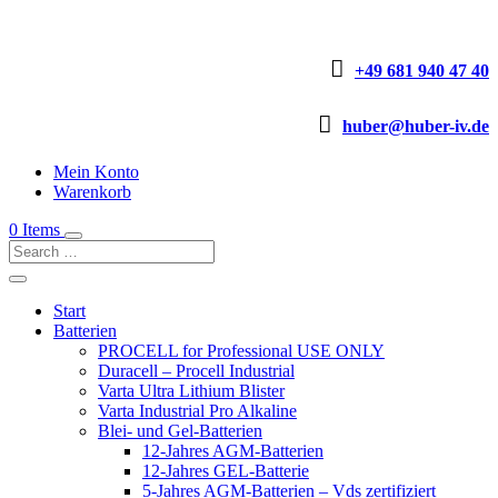

+49 681 940 47 40

huber@huber-iv.de
Mein Konto
Warenkorb
0 Items
Start
Batterien
PROCELL for Professional USE ONLY
Duracell – Procell Industrial
Varta Ultra Lithium Blister
Varta Industrial Pro Alkaline
Blei- und Gel-Batterien
12-Jahres AGM-Batterien
12-Jahres GEL-Batterie
5-Jahres AGM-Batterien – Vds zertifiziert