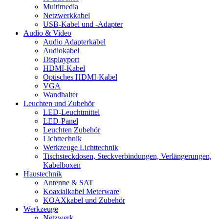
Multimedia
Netzwerkkabel
USB-Kabel und -Adapter
Audio & Video
Audio Adapterkabel
Audiokabel
Displayport
HDMI-Kabel
Optisches HDMI-Kabel
VGA
Wandhalter
Leuchten und Zubehör
LED-Leuchtmittel
LED-Panel
Leuchten Zubehör
Lichttechnik
Werkzeuge Lichttechnik
Tischsteckdosen, Steckverbindungen, Verlängerungen,
Kabelboxen
Haustechnik
Antenne & SAT
Koaxialkabel Meterware
KOAXkabel und Zubehör
Werkzeuge
Netzwerk