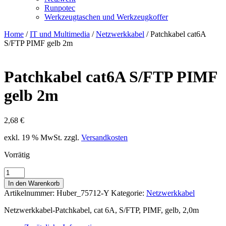
Runpotec
Werkzeugtaschen und Werkzeugkoffer
Home
/
IT und Multimedia
/
Netzwerkkabel
/ Patchkabel cat6A
S/FTP PIMF gelb 2m
Patchkabel cat6A S/FTP PIMF
gelb 2m
2,68
€
exkl. 19 % MwSt.
zzgl.
Versandkosten
Vorrätig
Patchkabel
cat6A
In den Warenkorb
S/FTP
Artikelnummer:
Huber_75712-Y
Kategorie:
Netzwerkkabel
PIMF
gelb
Netzwerkkabel-Patchkabel, cat 6A, S/FTP, PIMF, gelb, 2,0m
2m
Menge