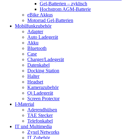
Gel-Batterien – zyklisch
Hochstrom AGM-Batterie
eBike Akkus
Motorrad Gel-Batterien
Mobilfunkzubehör
Adapter
Auto Ladegerät
Akku
Bluetooth
Case
Charger/Ladegerät
Datenkabel
Docking Station
Halter
Headset
Kamerazubehör
Qi Ladegerät
Screen Protector
I-Material
Aderendhülsen
TAE Stecker
Telefonkabel
IT und Multimedia
Zyxel Networks
IT Zubehör