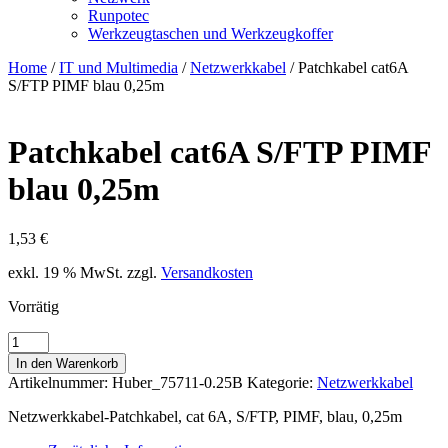
Runpotec
Werkzeugtaschen und Werkzeugkoffer
Home
/
IT und Multimedia
/
Netzwerkkabel
/ Patchkabel cat6A
S/FTP PIMF blau 0,25m
Patchkabel cat6A S/FTP PIMF
blau 0,25m
1,53
€
exkl. 19 % MwSt.
zzgl.
Versandkosten
Vorrätig
Patchkabel
cat6A
In den Warenkorb
S/FTP
Artikelnummer:
Huber_75711-0.25B
Kategorie:
Netzwerkkabel
PIMF
blau
Netzwerkkabel-Patchkabel, cat 6A, S/FTP, PIMF, blau, 0,25m
0,25m
Menge