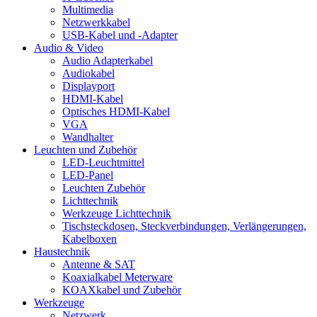
Multimedia
Netzwerkkabel
USB-Kabel und -Adapter
Audio & Video
Audio Adapterkabel
Audiokabel
Displayport
HDMI-Kabel
Optisches HDMI-Kabel
VGA
Wandhalter
Leuchten und Zubehör
LED-Leuchtmittel
LED-Panel
Leuchten Zubehör
Lichttechnik
Werkzeuge Lichttechnik
Tischsteckdosen, Steckverbindungen, Verlängerungen,
Kabelboxen
Haustechnik
Antenne & SAT
Koaxialkabel Meterware
KOAXkabel und Zubehör
Werkzeuge
Netzwerk