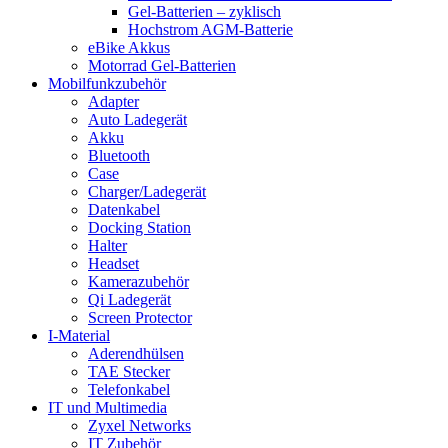
Gel-Batterien – zyklisch
Hochstrom AGM-Batterie
eBike Akkus
Motorrad Gel-Batterien
Mobilfunkzubehör
Adapter
Auto Ladegerät
Akku
Bluetooth
Case
Charger/Ladegerät
Datenkabel
Docking Station
Halter
Headset
Kamerazubehör
Qi Ladegerät
Screen Protector
I-Material
Aderendhülsen
TAE Stecker
Telefonkabel
IT und Multimedia
Zyxel Networks
IT Zubehör