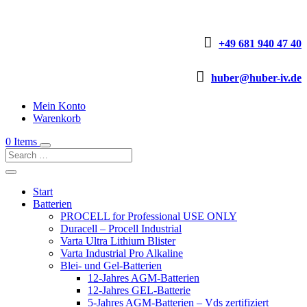

+49 681 940 47 40

huber@huber-iv.de
Mein Konto
Warenkorb
0 Items
Start
Batterien
PROCELL for Professional USE ONLY
Duracell – Procell Industrial
Varta Ultra Lithium Blister
Varta Industrial Pro Alkaline
Blei- und Gel-Batterien
12-Jahres AGM-Batterien
12-Jahres GEL-Batterie
5-Jahres AGM-Batterien – Vds zertifiziert