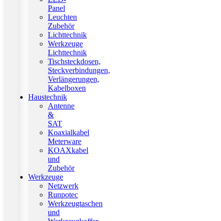
Panel
Leuchten
Zubehör
Lichttechnik
Werkzeuge
Lichttechnik
Tischsteckdosen,
Steckverbindungen,
Verlängerungen,
Kabelboxen
Haustechnik
Antenne
&
SAT
Koaxialkabel
Meterware
KOAXkabel
und
Zubehör
Werkzeuge
Netzwerk
Runpotec
Werkzeugtaschen
und