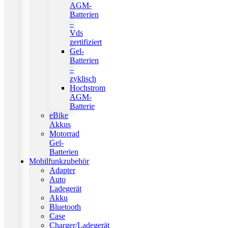
AGM-
Batterien
–
Vds
zertifiziert
Gel-
Batterien
–
zyklisch
Hochstrom
AGM-
Batterie
eBike
Akkus
Motorrad
Gel-
Batterien
Mobilfunkzubehör
Adapter
Auto
Ladegerät
Akku
Bluetooth
Case
Charger/Ladegerät