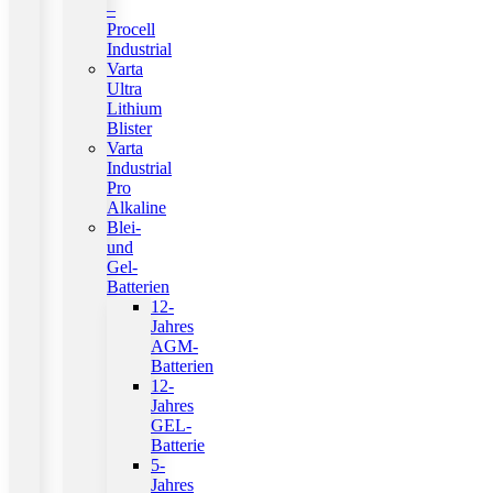
–
Procell
Industrial
Varta
Ultra
Lithium
Blister
Varta
Industrial
Pro
Alkaline
Blei-
und
Gel-
Batterien
12-
Jahres
AGM-
Batterien
12-
Jahres
GEL-
Batterie
5-
Jahres