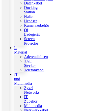
Datenkabel
Docking
Station
Halter
Headset
Kamerazubehör
Qi
Ladegerät
Screen
Protector
I-
Material
Aderendhülsen
TAE
Stecker
Telefonkabel
IT
und
Multimedia
Zyxel
Networks
IT
Zubehör
Multimedia
Netzwerkkabel