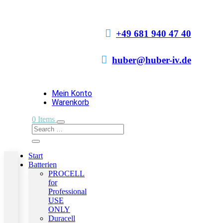

+49 681 940 47 40

huber@huber-iv.de
Mein Konto
Warenkorb
0 Items
Start
Batterien
PROCELL
for
Professional
USE
ONLY
Duracell