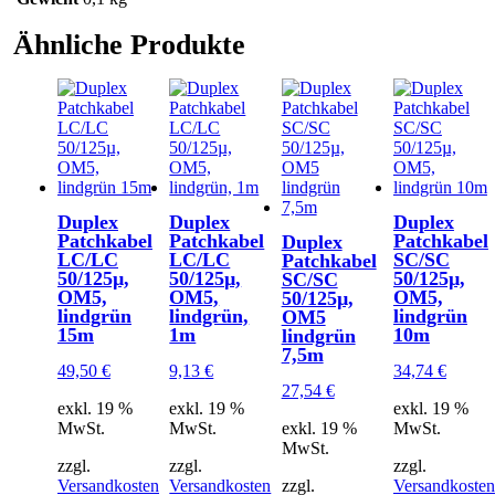
Ähnliche Produkte
Duplex
Duplex
Duplex
Patchkabel
Patchkabel
Patchkabel
Duplex
LC/LC
LC/LC
SC/SC
Patchkabel
50/125µ,
50/125µ,
50/125µ,
SC/SC
OM5,
OM5,
OM5,
50/125µ,
lindgrün
lindgrün,
lindgrün
OM5
15m
1m
10m
lindgrün
7,5m
49,50
€
9,13
€
34,74
€
27,54
€
exkl. 19 %
exkl. 19 %
exkl. 19 %
MwSt.
MwSt.
exkl. 19 %
MwSt.
MwSt.
zzgl.
zzgl.
zzgl.
Versandkosten
Versandkosten
zzgl.
Versandkosten