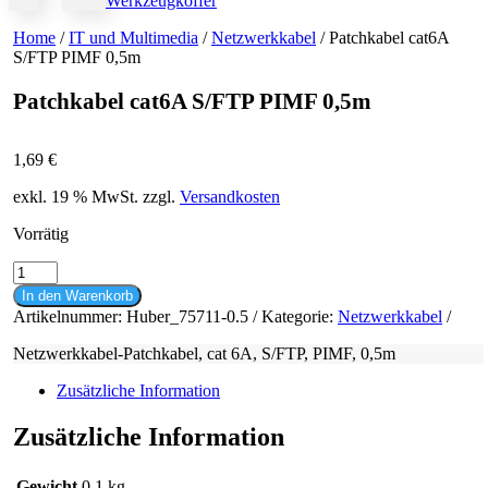
Werkzeugkoffer
Home
/
IT und Multimedia
/
Netzwerkkabel
/ Patchkabel cat6A
S/FTP PIMF 0,5m
Patchkabel cat6A S/FTP PIMF 0,5m
1,69
€
exkl. 19 % MwSt.
zzgl.
Versandkosten
Vorrätig
Patchkabel
cat6A
In den Warenkorb
S/FTP
Artikelnummer:
Huber_75711-0.5
Kategorie:
Netzwerkkabel
PIMF
0,5m
Netzwerkkabel-Patchkabel, cat 6A, S/FTP, PIMF, 0,5m
Menge
Zusätzliche Information
Zusätzliche Information
Gewicht
0,1 kg