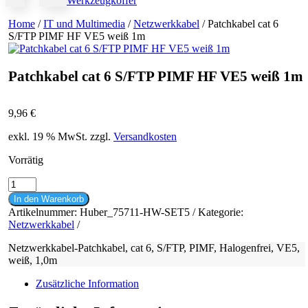
Werkzeugkoffer
Home
/
IT und Multimedia
/
Netzwerkkabel
/ Patchkabel cat 6
S/FTP PIMF HF VE5 weiß 1m
Patchkabel cat 6 S/FTP PIMF HF VE5 weiß 1m
9,96
€
exkl. 19 % MwSt.
zzgl.
Versandkosten
Vorrätig
Patchkabel
cat
In den Warenkorb
6
Artikelnummer:
Huber_75711-HW-SET5
Kategorie:
S/FTP
Netzwerkkabel
PIMF
HF
Netzwerkkabel-Patchkabel, cat 6, S/FTP, PIMF, Halogenfrei, VE5,
VE5
weiß, 1,0m
weiß
1m
Zusätzliche Information
Menge