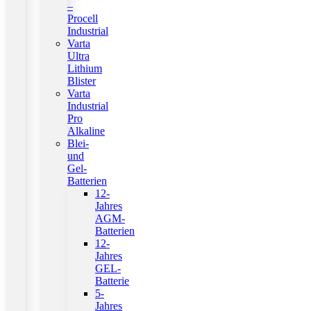
–
Procell
Industrial
Varta
Ultra
Lithium
Blister
Varta
Industrial
Pro
Alkaline
Blei-
und
Gel-
Batterien
12-
Jahres
AGM-
Batterien
12-
Jahres
GEL-
Batterie
5-
Jahres