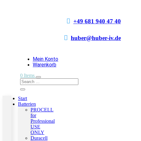

+49 681 940 47 40

huber@huber-iv.de
Mein Konto
Warenkorb
0 Items
Start
Batterien
PROCELL
for
Professional
USE
ONLY
Duracell