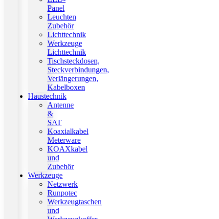
Panel
Leuchten
Zubehör
Lichttechnik
Werkzeuge
Lichttechnik
Tischsteckdosen,
Steckverbindungen,
Verlängerungen,
Kabelboxen
Haustechnik
Antenne
&
SAT
Koaxialkabel
Meterware
KOAXkabel
und
Zubehör
Werkzeuge
Netzwerk
Runpotec
Werkzeugtaschen
und