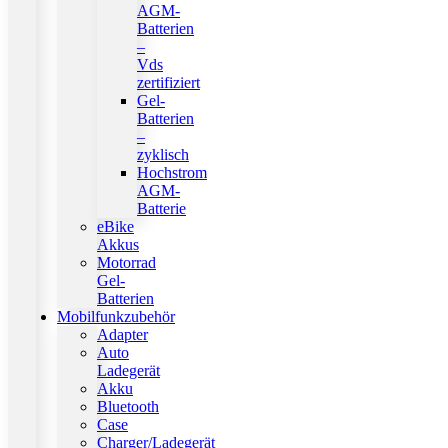
AGM-
Batterien
–
Vds
zertifiziert
Gel-
Batterien
–
zyklisch
Hochstrom
AGM-
Batterie
eBike
Akkus
Motorrad
Gel-
Batterien
Mobilfunkzubehör
Adapter
Auto
Ladegerät
Akku
Bluetooth
Case
Charger/Ladegerät