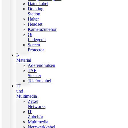
Datenkabel
Docking
Station
Halter
Headset
Kamerazubehör
Qi
Ladegerät
Screen
Protector
I-
Material
Aderendhülsen
TAE
Stecker
Telefonkabel
IT
und
Multimedia
Zyxel
Networks
IT
Zubehör
Multimedia
Netzwerkkabel