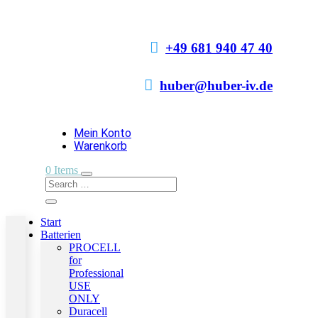

+49 681 940 47 40

huber@huber-iv.de
Mein Konto
Warenkorb
0 Items
Start
Batterien
PROCELL
for
Professional
USE
ONLY
Duracell