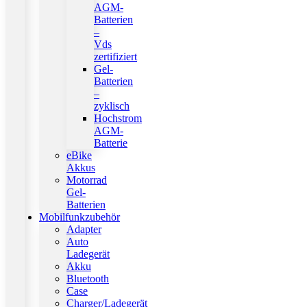
AGM-
Batterien
–
Vds
zertifiziert
Gel-
Batterien
–
zyklisch
Hochstrom
AGM-
Batterie
eBike
Akkus
Motorrad
Gel-
Batterien
Mobilfunkzubehör
Adapter
Auto
Ladegerät
Akku
Bluetooth
Case
Charger/Ladegerät