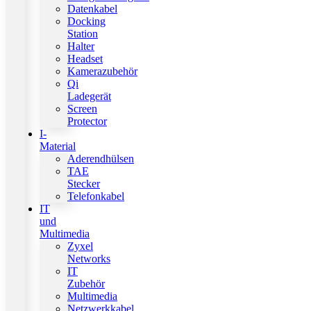
Datenkabel
Docking
Station
Halter
Headset
Kamerazubehör
Qi
Ladegerät
Screen
Protector
I-
Material
Aderendhülsen
TAE
Stecker
Telefonkabel
IT
und
Multimedia
Zyxel
Networks
IT
Zubehör
Multimedia
Netzwerkkabel