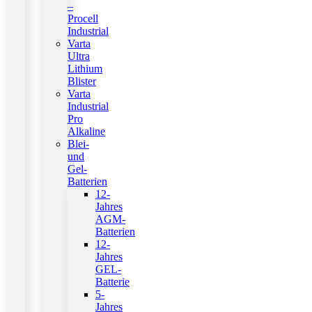
–
Procell
Industrial
Varta
Ultra
Lithium
Blister
Varta
Industrial
Pro
Alkaline
Blei-
und
Gel-
Batterien
12-
Jahres
AGM-
Batterien
12-
Jahres
GEL-
Batterie
5-
Jahres