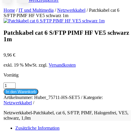
Werkzeugkoffer
Home
/
IT und Multimedia
/
Netzwerkkabel
/ Patchkabel cat 6
S/FTP PIMF HF VE5 schwarz 1m
Patchkabel cat 6 S/FTP PIMF HF VE5 schwarz
1m
9,96
€
exkl. 19 % MwSt.
zzgl.
Versandkosten
Vorrätig
Patchkabel
cat
In den Warenkorb
6
Artikelnummer:
Huber_75711-HS-SET5
Kategorie:
S/FTP
Netzwerkkabel
PIMF
HF
Netzwerkkabel-Patchkabel, cat 6, S/FTP, PIMF, Halogenfrei, VE5,
VE5
schwarz, 1,0m
schwarz
1m
Zusätzliche Information