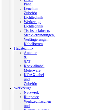
Panel
Leuchten
Zubehör
Lichttechnik
Werkzeuge
Lichttechnik
Tischsteckdosen,
Steckverbindungen,
Verlängerungen,
Kabelboxen
Haustechnik
Antenne
&
SAT
Koaxialkabel
Meterware
KOAXkabel
und
Zubehör
Werkzeuge
Netzwerk
Runpotec
Werkzeugtaschen
und