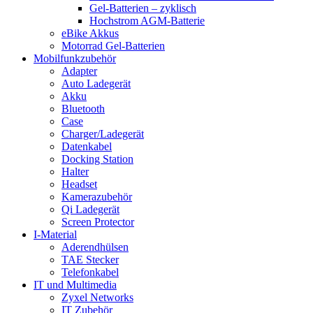
Gel-Batterien – zyklisch
Hochstrom AGM-Batterie
eBike Akkus
Motorrad Gel-Batterien
Mobilfunkzubehör
Adapter
Auto Ladegerät
Akku
Bluetooth
Case
Charger/Ladegerät
Datenkabel
Docking Station
Halter
Headset
Kamerazubehör
Qi Ladegerät
Screen Protector
I-Material
Aderendhülsen
TAE Stecker
Telefonkabel
IT und Multimedia
Zyxel Networks
IT Zubehör