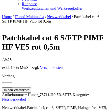
Runpotec
Werkzeugtaschen und Werkzeugkoffer
Home
/
IT und Multimedia
/
Netzwerkkabel
/ Patchkabel cat 6
S/FTP PIMF HF VE5 rot 0,5m
Patchkabel cat 6 S/FTP PIMF
HF VE5 rot 0,5m
7,62
€
exkl. 19 % MwSt.
zzgl.
Versandkosten
Vorrätig
Patchkabel
cat
In den Warenkorb
6
Artikelnummer:
Huber_75711-H0.5R-SET5
Kategorie:
S/FTP
Netzwerkkabel
PIMF
HF
Netzwerkkabel-Patchkabel, cat 6, S/FTP, PIMF, Halogenfrei, VE5,
VE5