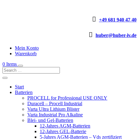

+49 681 940 47 40

huber@huber-iv.de
Mein Konto
Warenkorb
0 Items
Start
Batterien
PROCELL for Professional USE ONLY
Duracell – Procell Industrial
Varta Ultra Lithium Blister
Varta Industrial Pro Alkaline
Blei- und Gel-Batterien
12-Jahres AGM-Batterien
12-Jahres GEL-Batterie
5-Jahres AGM-Batterien – Vds zertifiziert