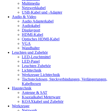
Multimedia
Netzwerkkabel
USB-Kabel und -Adapter
Audio & Video
Audio Adapterkabel
Audiokabel
Displayport
HDMI-Kabel
Optisches HDMI-Kabel
VGA
Wandhalter
Leuchten und Zubehör
LED-Leuchtmittel
LED-Panel
Leuchten Zubehör
Lichttechnik
Werkzeuge Lichttechnik
Tischsteckdosen, Steckverbindungen, Verlängerungen,
Kabelboxen
Haustechnik
Antenne & SAT
Koaxialkabel Meterware
KOAXkabel und Zubehör
Werkzeuge
Netzwerk