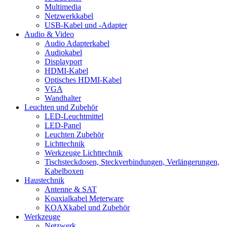
Multimedia
Netzwerkkabel
USB-Kabel und -Adapter
Audio & Video
Audio Adapterkabel
Audiokabel
Displayport
HDMI-Kabel
Optisches HDMI-Kabel
VGA
Wandhalter
Leuchten und Zubehör
LED-Leuchtmittel
LED-Panel
Leuchten Zubehör
Lichttechnik
Werkzeuge Lichttechnik
Tischsteckdosen, Steckverbindungen, Verlängerungen,
Kabelboxen
Haustechnik
Antenne & SAT
Koaxialkabel Meterware
KOAXkabel und Zubehör
Werkzeuge
Netzwerk