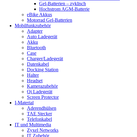
Gel-Batterien – zyklisch
Hochstrom AGM-Batterie
eBike Akkus
Motorrad Gel-Batterien
Mobilfunkzubehör
Adapter
Auto Ladegerät
Akku
Bluetooth
Case
Charger/Ladegerät
Datenkabel
Docking Station
Halter
Headset
Kamerazubehör
Qi Ladegerät
Screen Protector
I-Material
Aderendhülsen
TAE Stecker
Telefonkabel
IT und Multimedia
Zyxel Networks
IT Zubehör