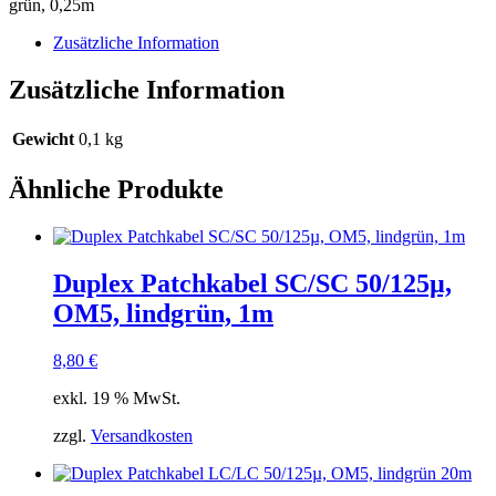
grün, 0,25m
grün
0,25m
Zusätzliche Information
Menge
Zusätzliche Information
Gewicht
0,1 kg
Ähnliche Produkte
Duplex Patchkabel SC/SC 50/125µ,
OM5, lindgrün, 1m
8,80
€
exkl. 19 % MwSt.
zzgl.
Versandkosten