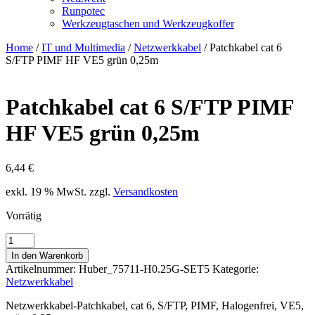
Runpotec
Werkzeugtaschen und Werkzeugkoffer
Home
/
IT und Multimedia
/
Netzwerkkabel
/ Patchkabel cat 6
S/FTP PIMF HF VE5 grün 0,25m
Patchkabel cat 6 S/FTP PIMF
HF VE5 grün 0,25m
6,44
€
exkl. 19 % MwSt.
zzgl.
Versandkosten
Vorrätig
Patchkabel
cat
In den Warenkorb
6
Artikelnummer:
Huber_75711-H0.25G-SET5
Kategorie:
S/FTP
Netzwerkkabel
PIMF
HF
Netzwerkkabel-Patchkabel, cat 6, S/FTP, PIMF, Halogenfrei, VE5,
VE5