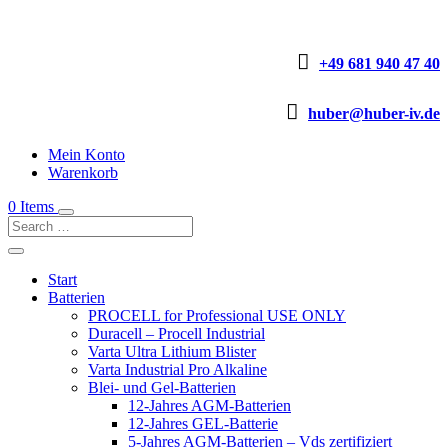

+49 681 940 47 40

huber@huber-iv.de
Mein Konto
Warenkorb
0 Items
Start
Batterien
PROCELL for Professional USE ONLY
Duracell – Procell Industrial
Varta Ultra Lithium Blister
Varta Industrial Pro Alkaline
Blei- und Gel-Batterien
12-Jahres AGM-Batterien
12-Jahres GEL-Batterie
5-Jahres AGM-Batterien – Vds zertifiziert