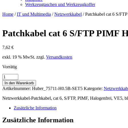
Werkzeugtaschen und Werkzeugkoffer
Home
/
IT und Multimedia
/
Netzwerkkabel
/ Patchkabel cat 6 S/F
Patchkabel cat 6 S/FTP PIMF 
7,62
€
exkl. 19 % MwSt.
zzgl.
Versandkosten
Vorrätig
Patchkabel
cat
In den Warenkorb
6
Artikelnummer:
Huber_75711-H0.5B-SET5
Kategorie:
Netzwerkkab
S/FTP
PIMF
Netzwerkkabel-Patchkabel, cat 6, S/FTP, PIMF, Halogenfrei, VE5, b
HF
VE5
Zusätzliche Information
blau
0,5m
Zusätzliche Information
Menge