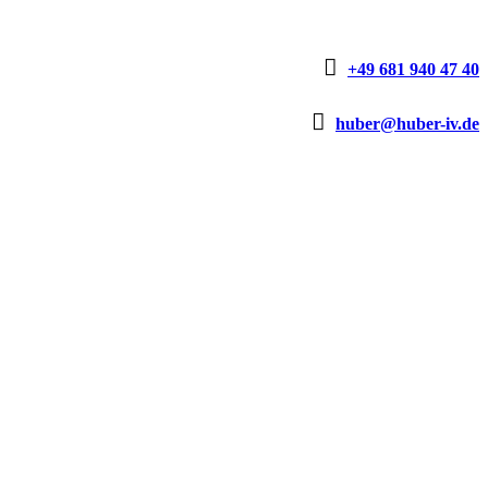

+49 681 940 47 40

huber@huber-iv.de