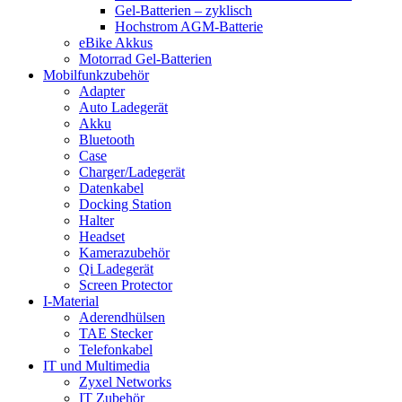
Gel-Batterien – zyklisch
Hochstrom AGM-Batterie
eBike Akkus
Motorrad Gel-Batterien
Mobilfunkzubehör
Adapter
Auto Ladegerät
Akku
Bluetooth
Case
Charger/Ladegerät
Datenkabel
Docking Station
Halter
Headset
Kamerazubehör
Qi Ladegerät
Screen Protector
I-Material
Aderendhülsen
TAE Stecker
Telefonkabel
IT und Multimedia
Zyxel Networks
IT Zubehör