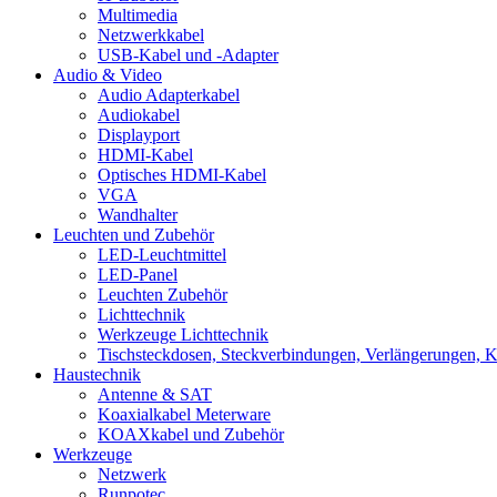
Multimedia
Netzwerkkabel
USB-Kabel und -Adapter
Audio & Video
Audio Adapterkabel
Audiokabel
Displayport
HDMI-Kabel
Optisches HDMI-Kabel
VGA
Wandhalter
Leuchten und Zubehör
LED-Leuchtmittel
LED-Panel
Leuchten Zubehör
Lichttechnik
Werkzeuge Lichttechnik
Tischsteckdosen, Steckverbindungen, Verlängerungen, 
Haustechnik
Antenne & SAT
Koaxialkabel Meterware
KOAXkabel und Zubehör
Werkzeuge
Netzwerk
Runpotec