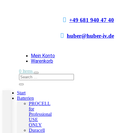

+49 681 940 47 40

huber@huber-iv.de
Mein Konto
Warenkorb
0 Items
Start
Batterien
PROCELL
for
Professional
USE
ONLY
Duracell