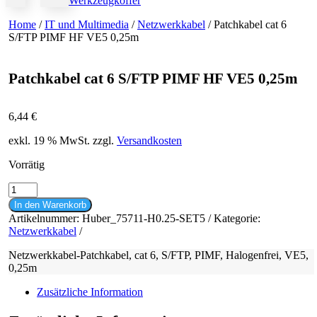
Werkzeugkoffer
Home
/
IT und Multimedia
/
Netzwerkkabel
/ Patchkabel cat 6
S/FTP PIMF HF VE5 0,25m
Patchkabel cat 6 S/FTP PIMF HF VE5 0,25m
6,44
€
exkl. 19 % MwSt.
zzgl.
Versandkosten
Vorrätig
Patchkabel
cat
In den Warenkorb
6
Artikelnummer:
Huber_75711-H0.25-SET5
Kategorie:
S/FTP
Netzwerkkabel
PIMF
HF
Netzwerkkabel-Patchkabel, cat 6, S/FTP, PIMF, Halogenfrei, VE5,
VE5
0,25m
0,25m
Menge
Zusätzliche Information