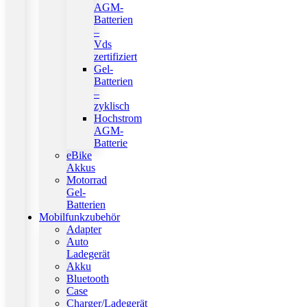
AGM-
Batterien
–
Vds
zertifiziert
Gel-
Batterien
–
zyklisch
Hochstrom
AGM-
Batterie
eBike
Akkus
Motorrad
Gel-
Batterien
Mobilfunkzubehör
Adapter
Auto
Ladegerät
Akku
Bluetooth
Case
Charger/Ladegerät