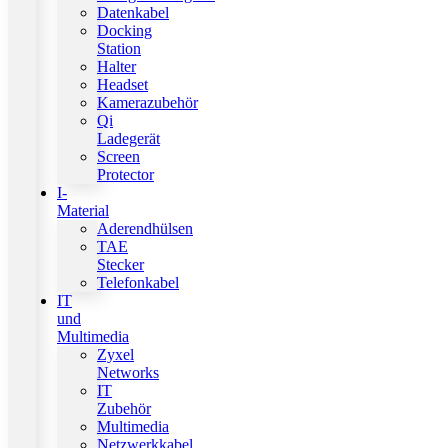
Datenkabel
Docking
Station
Halter
Headset
Kamerazubehör
Qi
Ladegerät
Screen
Protector
I-
Material
Aderendhülsen
TAE
Stecker
Telefonkabel
IT
und
Multimedia
Zyxel
Networks
IT
Zubehör
Multimedia
Netzwerkkabel