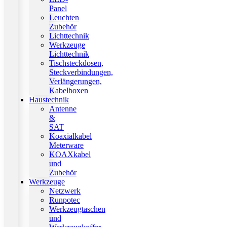
Panel
Leuchten
Zubehör
Lichttechnik
Werkzeuge
Lichttechnik
Tischsteckdosen,
Steckverbindungen,
Verlängerungen,
Kabelboxen
Haustechnik
Antenne
&
SAT
Koaxialkabel
Meterware
KOAXkabel
und
Zubehör
Werkzeuge
Netzwerk
Runpotec
Werkzeugtaschen
und