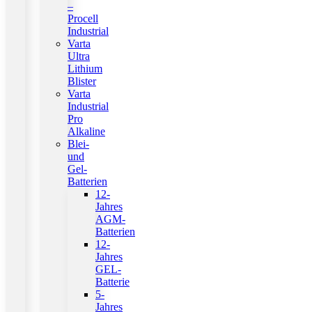
–
Procell
Industrial
Varta
Ultra
Lithium
Blister
Varta
Industrial
Pro
Alkaline
Blei-
und
Gel-
Batterien
12-
Jahres
AGM-
Batterien
12-
Jahres
GEL-
Batterie
5-
Jahres