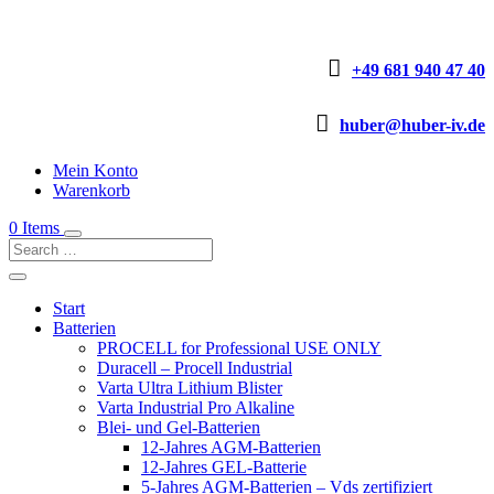

+49 681 940 47 40

huber@huber-iv.de
Mein Konto
Warenkorb
0 Items
Start
Batterien
PROCELL for Professional USE ONLY
Duracell – Procell Industrial
Varta Ultra Lithium Blister
Varta Industrial Pro Alkaline
Blei- und Gel-Batterien
12-Jahres AGM-Batterien
12-Jahres GEL-Batterie
5-Jahres AGM-Batterien – Vds zertifiziert