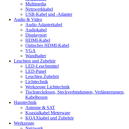
Multimedia
Netzwerkkabel
USB-Kabel und -Adapter
Audio & Video
Audio Adapterkabel
Audiokabel
Displayport
HDMI-Kabel
Optisches HDMI-Kabel
VGA
Wandhalter
Leuchten und Zubehör
LED-Leuchtmittel
LED-Panel
Leuchten Zubehör
Lichttechnik
Werkzeuge Lichttechnik
Tischsteckdosen, Steckverbindungen, Verlängerungen,
Kabelboxen
Haustechnik
Antenne & SAT
Koaxialkabel Meterware
KOAXkabel und Zubehör
Werkzeuge
Netzwerk