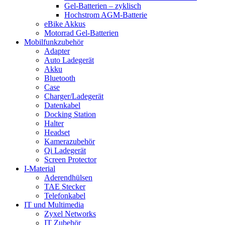
Gel-Batterien – zyklisch
Hochstrom AGM-Batterie
eBike Akkus
Motorrad Gel-Batterien
Mobilfunkzubehör
Adapter
Auto Ladegerät
Akku
Bluetooth
Case
Charger/Ladegerät
Datenkabel
Docking Station
Halter
Headset
Kamerazubehör
Qi Ladegerät
Screen Protector
I-Material
Aderendhülsen
TAE Stecker
Telefonkabel
IT und Multimedia
Zyxel Networks
IT Zubehör