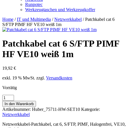
Runpotec
Werkzeugtaschen und Werkzeugkoffer
Home
/
IT und Multimedia
/
Netzwerkkabel
/ Patchkabel cat 6
S/FTP PIMF HF VE10 weiß 1m
Patchkabel cat 6 S/FTP PIMF
HF VE10 weiß 1m
19,92
€
exkl. 19 % MwSt.
zzgl.
Versandkosten
Vorrätig
Patchkabel
cat
In den Warenkorb
6
Artikelnummer:
Huber_75711-HW-SET10
Kategorie:
S/FTP
Netzwerkkabel
PIMF
HF
Netzwerkkabel-Patchkabel, cat 6, S/FTP, PIMF, Halogenfrei, VE10,
VE10