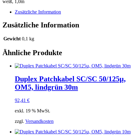
weiß, 1,0m
weiß
1m
Zusätzliche Information
Menge
Zusätzliche Information
Gewicht
0,1 kg
Ähnliche Produkte
Duplex Patchkabel SC/SC 50/125µ,
OM5, lindgrün 30m
92,41
€
exkl. 19 % MwSt.
zzgl.
Versandkosten