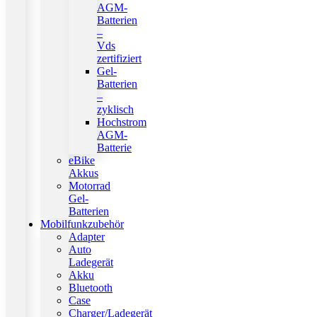
AGM-
Batterien
–
Vds
zertifiziert
Gel-
Batterien
–
zyklisch
Hochstrom
AGM-
Batterie
eBike
Akkus
Motorrad
Gel-
Batterien
Mobilfunkzubehör
Adapter
Auto
Ladegerät
Akku
Bluetooth
Case
Charger/Ladegerät