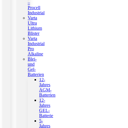
–
Procell
Industrial
Varta
Ultra
Lithium
Blister
Varta
Industrial
Pro
Alkaline
Blei-
und
Gel-
Batterien
12-
Jahres
AGM-
Batterien
12-
Jahres
GEL-
Batterie
5-
Jahres