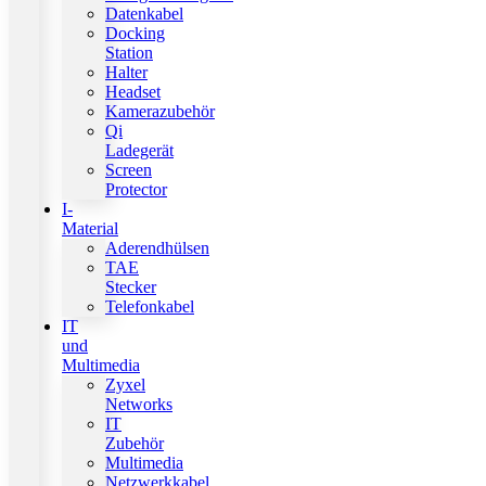
Datenkabel
Docking
Station
Halter
Headset
Kamerazubehör
Qi
Ladegerät
Screen
Protector
I-
Material
Aderendhülsen
TAE
Stecker
Telefonkabel
IT
und
Multimedia
Zyxel
Networks
IT
Zubehör
Multimedia
Netzwerkkabel