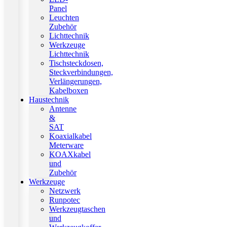
Panel
Leuchten
Zubehör
Lichttechnik
Werkzeuge
Lichttechnik
Tischsteckdosen,
Steckverbindungen,
Verlängerungen,
Kabelboxen
Haustechnik
Antenne
&
SAT
Koaxialkabel
Meterware
KOAXkabel
und
Zubehör
Werkzeuge
Netzwerk
Runpotec
Werkzeugtaschen
und