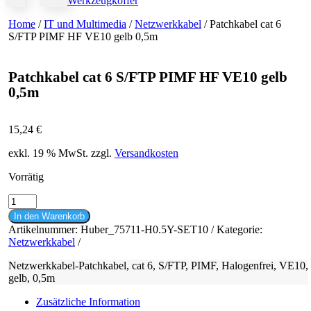
Werkzeugkoffer
Home
/
IT und Multimedia
/
Netzwerkkabel
/ Patchkabel cat 6
S/FTP PIMF HF VE10 gelb 0,5m
Patchkabel cat 6 S/FTP PIMF HF VE10 gelb
0,5m
15,24
€
exkl. 19 % MwSt.
zzgl.
Versandkosten
Vorrätig
Patchkabel
cat
In den Warenkorb
6
Artikelnummer:
Huber_75711-H0.5Y-SET10
Kategorie:
S/FTP
Netzwerkkabel
PIMF
HF
Netzwerkkabel-Patchkabel, cat 6, S/FTP, PIMF, Halogenfrei, VE10,
VE10
gelb, 0,5m
gelb
0,5m
Zusätzliche Information