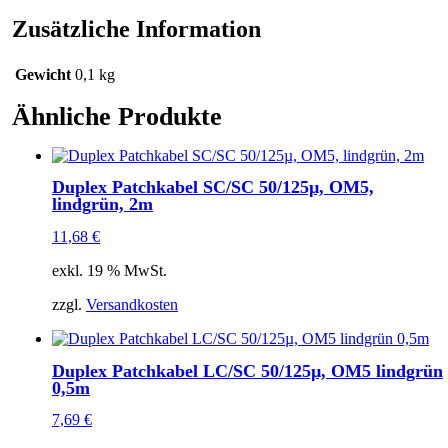
Menge
Zusätzliche Information
Gewicht
0,1 kg
Ähnliche Produkte
Duplex Patchkabel SC/SC 50/125µ, OM5,
lindgrün, 2m
11,68
€
exkl. 19 % MwSt.
zzgl.
Versandkosten
Duplex Patchkabel LC/SC 50/125µ, OM5 lindgrün
0,5m
7,69
€