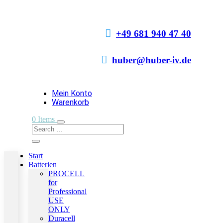

+49 681 940 47 40

huber@huber-iv.de
Mein Konto
Warenkorb
0 Items
Start
Batterien
PROCELL
for
Professional
USE
ONLY
Duracell