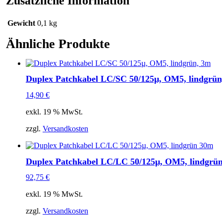
Zusätzliche Information
Menge
Gewicht
0,1 kg
Ähnliche Produkte
Duplex Patchkabel LC/SC 50/125µ, OM5, lindgrün
14,90
€
exkl. 19 % MwSt.
zzgl.
Versandkosten
Duplex Patchkabel LC/LC 50/125µ, OM5, lindgrü
92,75
€
exkl. 19 % MwSt.
zzgl.
Versandkosten