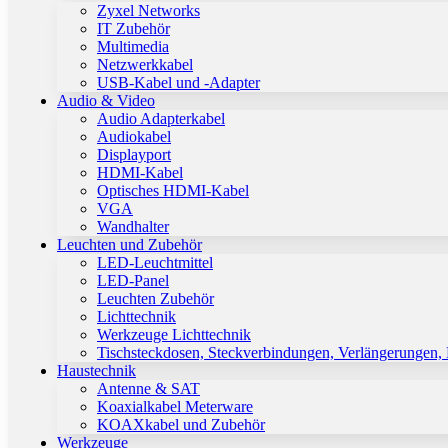
Zyxel Networks
IT Zubehör
Multimedia
Netzwerkkabel
USB-Kabel und -Adapter
Audio & Video
Audio Adapterkabel
Audiokabel
Displayport
HDMI-Kabel
Optisches HDMI-Kabel
VGA
Wandhalter
Leuchten und Zubehör
LED-Leuchtmittel
LED-Panel
Leuchten Zubehör
Lichttechnik
Werkzeuge Lichttechnik
Tischsteckdosen, Steckverbindungen, Verlängerungen,
Haustechnik
Antenne & SAT
Koaxialkabel Meterware
KOAXkabel und Zubehör
Werkzeuge