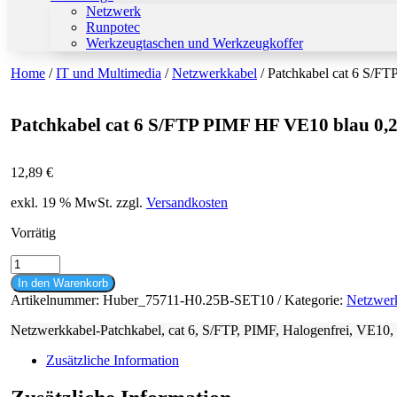
Netzwerk
Runpotec
Werkzeugtaschen und Werkzeugkoffer
Home
/
IT und Multimedia
/
Netzwerkkabel
/ Patchkabel cat 6 S/F
Patchkabel cat 6 S/FTP PIMF HF VE10 blau 0,
12,89
€
exkl. 19 % MwSt.
zzgl.
Versandkosten
Vorrätig
Patchkabel
cat
In den Warenkorb
6
Artikelnummer:
Huber_75711-H0.25B-SET10
Kategorie:
Netzwer
S/FTP
PIMF
Netzwerkkabel-Patchkabel, cat 6, S/FTP, PIMF, Halogenfrei, VE10,
HF
VE10
Zusätzliche Information
blau
0,25m