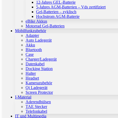
12-Jahres GEL-Batterie
5-Jahres AGM-Batterien – Vds zertifiziert
Gel-Batterien – zyklisch
Hochstrom AGM-Batterie
eBike Akkus
Motorrad Gel-Batterien
Mobilfunkzubehör
Adapter
Auto Ladegerät
Akku
Bluetooth
Case
Charger/Ladegerät
Datenkabel
Docking Station
Halter
Headset
Kamerazubehör
Qi Ladegerät
Screen Protector
I-Material
Aderendhülsen
TAE Stecker
Telefonkabel
IT und Multimedia