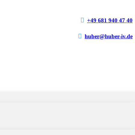

+49 681 940 47 40

huber@huber-iv.de