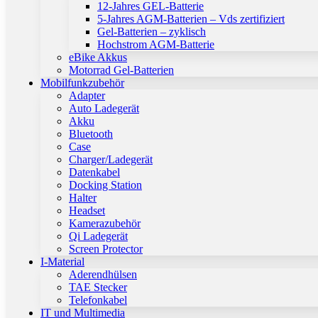
12-Jahres GEL-Batterie
5-Jahres AGM-Batterien – Vds zertifiziert
Gel-Batterien – zyklisch
Hochstrom AGM-Batterie
eBike Akkus
Motorrad Gel-Batterien
Mobilfunkzubehör
Adapter
Auto Ladegerät
Akku
Bluetooth
Case
Charger/Ladegerät
Datenkabel
Docking Station
Halter
Headset
Kamerazubehör
Qi Ladegerät
Screen Protector
I-Material
Aderendhülsen
TAE Stecker
Telefonkabel
IT und Multimedia