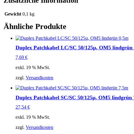
Zusätzliche Information
Gewicht
0,1 kg
Ähnliche Produkte
Duplex Patchkabel LC/SC 50/125µ, OM5 lindgrün
7,69
€
exkl. 19 % MwSt.
zzgl.
Versandkosten
Duplex Patchkabel SC/SC 50/125µ, OM5 lindgrün
27,54
€
exkl. 19 % MwSt.
zzgl.
Versandkosten