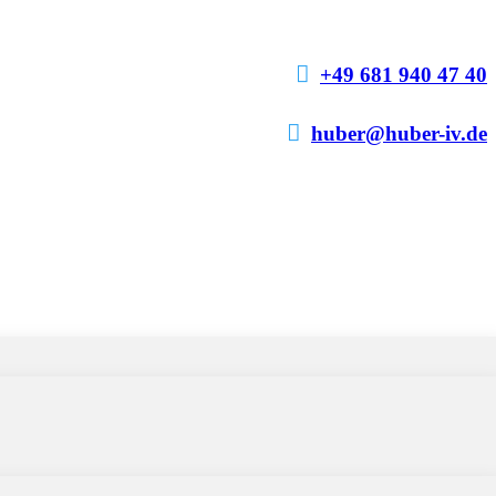

+49 681 940 47 40

huber@huber-iv.de