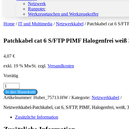
Netzwerk
Runpotec
Werkzeugtaschen und Werkzeugkoffer
Home
/
IT und Multimedia
/
Netzwerkkabel
/ Patchkabel cat 6 S/F
Patchkabel cat 6 S/FTP PIMF Halogenfrei weiß
4,07
€
exkl. 19 % MwSt.
zzgl.
Versandkosten
Vorrätig
Patchkabel
cat
In den Warenkorb
6
Artikelnummer:
Huber_75713-HW
Kategorie:
Netzwerkkabel
S/FTP
PIMF
Netzwerkkabel-Patchkabel, cat 6, S/FTP, PIMF, Halogenfrei, weiß, 
Halogenfrei
weiß
Zusätzliche Information
3m
Menge