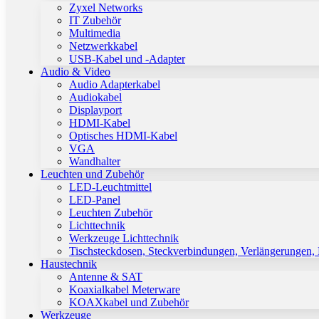
Zyxel Networks
IT Zubehör
Multimedia
Netzwerkkabel
USB-Kabel und -Adapter
Audio & Video
Audio Adapterkabel
Audiokabel
Displayport
HDMI-Kabel
Optisches HDMI-Kabel
VGA
Wandhalter
Leuchten und Zubehör
LED-Leuchtmittel
LED-Panel
Leuchten Zubehör
Lichttechnik
Werkzeuge Lichttechnik
Tischsteckdosen, Steckverbindungen, Verlängerungen,
Haustechnik
Antenne & SAT
Koaxialkabel Meterware
KOAXkabel und Zubehör
Werkzeuge