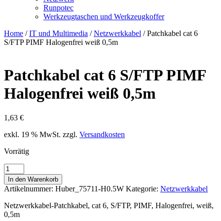
Runpotec
Werkzeugtaschen und Werkzeugkoffer
Home
/
IT und Multimedia
/
Netzwerkkabel
/ Patchkabel cat 6
S/FTP PIMF Halogenfrei weiß 0,5m
Patchkabel cat 6 S/FTP PIMF
Halogenfrei weiß 0,5m
1,63
€
exkl. 19 % MwSt.
zzgl.
Versandkosten
Vorrätig
Patchkabel
cat
In den Warenkorb
6
Artikelnummer:
Huber_75711-H0.5W
Kategorie:
Netzwerkkabel
S/FTP
PIMF
Netzwerkkabel-Patchkabel, cat 6, S/FTP, PIMF, Halogenfrei, weiß,
Halogenfrei
0,5m
weiß