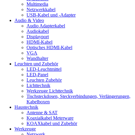
Multimedia
Netzwerkkabel
USB-Kabel und -Adapter
Audio & Video
Audio Adapterkabel
Audiokabel
Displayport
HDMI-Kabel
Optisches HDMI-Kabel
VGA
Wandhalter
Leuchten und Zubehör
LED-Leuchtmittel
LED-Panel
Leuchten Zubehör
Lichttechnik
Werkzeuge Lichttechnik
Tischsteckdosen, Steckverbindungen, Verlängerungen,
Kabelboxen
Haustechnik
Antenne & SAT
Koaxialkabel Meterware
KOAXkabel und Zubehör
Werkzeuge
Netzwerk