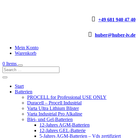

+49 681 940 47 40

huber@huber-iv.de
Mein Konto
Warenkorb
0 Items
Start
Batterien
PROCELL for Professional USE ONLY
Duracell – Procell Industrial
Varta Ultra Lithium Blister
Varta Industrial Pro Alkaline
Blei- und Gel-Batterien
12-Jahres AGM-Batterien
12-Jahres GEL-Batterie
5-Jahres AGM-Batterien – Vds zertifiziert