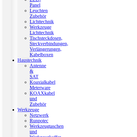
Panel
Leuchten
Zubehör
Lichttechnik
Werkzeuge
Lichttechnik
Tischsteckdosen,
Steckverbindungen,
Verlängerungen,
Kabelboxen
Haustechnik
Antenne
&
SAT
Koaxialkabel
Meterware
KOAXkabel
und
Zubehör
Werkzeuge
Netzwerk
Runpotec
Werkzeugtaschen
und