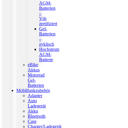
AGM-
Batterien
–
Vds
zertifiziert
Gel-
Batterien
–
zyklisch
Hochstrom
AGM-
Batterie
eBike
Akkus
Motorrad
Gel-
Batterien
Mobilfunkzubehör
Adapter
Auto
Ladegerät
Akku
Bluetooth
Case
Charger/Ladegerät