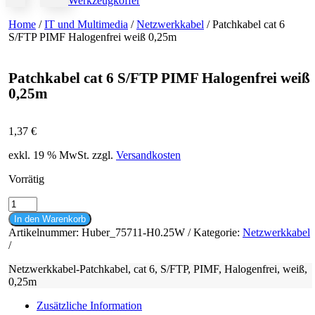
Werkzeugkoffer
Home
/
IT und Multimedia
/
Netzwerkkabel
/ Patchkabel cat 6
S/FTP PIMF Halogenfrei weiß 0,25m
Patchkabel cat 6 S/FTP PIMF Halogenfrei weiß
0,25m
1,37
€
exkl. 19 % MwSt.
zzgl.
Versandkosten
Vorrätig
Patchkabel
cat
In den Warenkorb
6
Artikelnummer:
Huber_75711-H0.25W
Kategorie:
Netzwerkkabel
S/FTP
PIMF
Halogenfrei
Netzwerkkabel-Patchkabel, cat 6, S/FTP, PIMF, Halogenfrei, weiß,
weiß
0,25m
0,25m
Menge
Zusätzliche Information