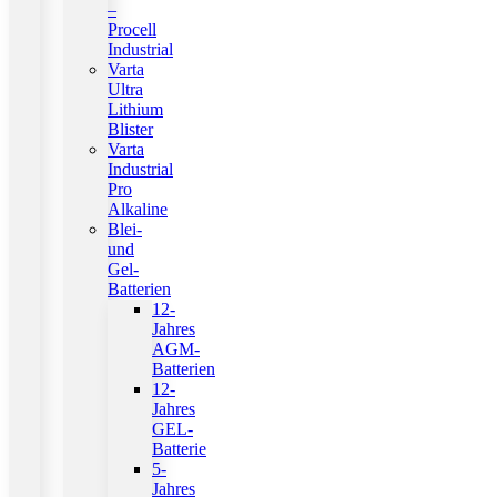
–
Procell
Industrial
Varta
Ultra
Lithium
Blister
Varta
Industrial
Pro
Alkaline
Blei-
und
Gel-
Batterien
12-
Jahres
AGM-
Batterien
12-
Jahres
GEL-
Batterie
5-
Jahres