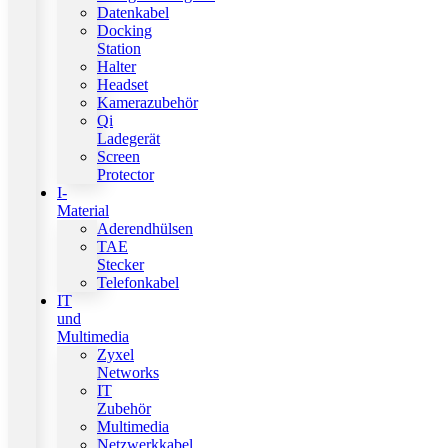
Datenkabel
Docking
Station
Halter
Headset
Kamerazubehör
Qi
Ladegerät
Screen
Protector
I-
Material
Aderendhülsen
TAE
Stecker
Telefonkabel
IT
und
Multimedia
Zyxel
Networks
IT
Zubehör
Multimedia
Netzwerkkabel