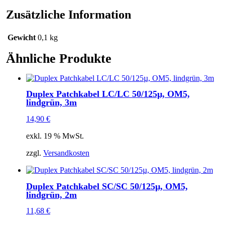
Zusätzliche Information
Gewicht
0,1 kg
Ähnliche Produkte
Duplex Patchkabel LC/LC 50/125µ, OM5,
lindgrün, 3m
14,90
€
exkl. 19 % MwSt.
zzgl.
Versandkosten
Duplex Patchkabel SC/SC 50/125µ, OM5,
lindgrün, 2m
11,68
€