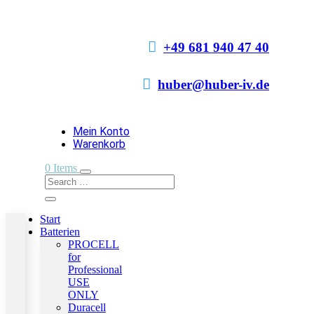

+49 681 940 47 40

huber@huber-iv.de
Mein Konto
Warenkorb
0 Items
Start
Batterien
PROCELL
for
Professional
USE
ONLY
Duracell