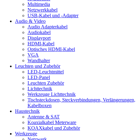
Multimedia
Netzwerkkabel
USB-Kabel und -Adapter
Audio & Video
Audio Adapterkabel
Audiokabel
Displayport
HDMI-Kabel
Optisches HDMI-Kabel
VGA
Wandhalter
Leuchten und Zubehör
LED-Leuchtmittel
LED-Panel
Leuchten Zubehör
Lichttechnik
Werkzeuge Lichttechnik
Tischsteckdosen, Steckverbindungen, Verlängerungen,
Kabelboxen
Haustechnik
Antenne & SAT
Koaxialkabel Meterware
KOAXkabel und Zubehör
Werkzeuge
Netzwerk