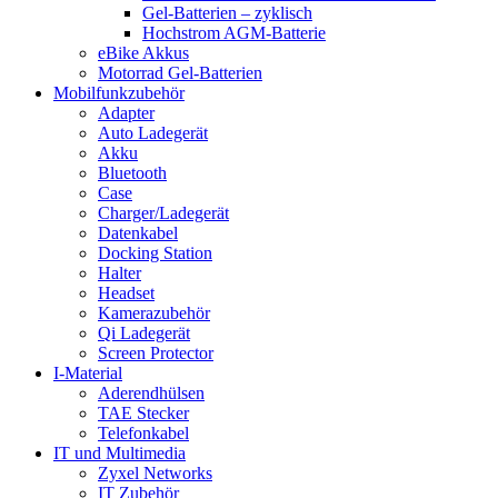
Gel-Batterien – zyklisch
Hochstrom AGM-Batterie
eBike Akkus
Motorrad Gel-Batterien
Mobilfunkzubehör
Adapter
Auto Ladegerät
Akku
Bluetooth
Case
Charger/Ladegerät
Datenkabel
Docking Station
Halter
Headset
Kamerazubehör
Qi Ladegerät
Screen Protector
I-Material
Aderendhülsen
TAE Stecker
Telefonkabel
IT und Multimedia
Zyxel Networks
IT Zubehör