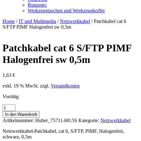
Runpotec
Werkzeugtaschen und Werkzeugkoffer
Home
/
IT und Multimedia
/
Netzwerkkabel
/ Patchkabel cat 6
S/FTP PIMF Halogenfrei sw 0,5m
Patchkabel cat 6 S/FTP PIMF
Halogenfrei sw 0,5m
1,63
€
exkl. 19 % MwSt.
zzgl.
Versandkosten
Vorrätig
Patchkabel
cat
In den Warenkorb
6
Artikelnummer:
Huber_75711-H0.5S
Kategorie:
Netzwerkkabel
S/FTP
PIMF
Netzwerkkabel-Patchkabel, cat 6, S/FTP, PIMF, Halogenfrei,
Halogenfrei
schwarz, 0,5m
sw