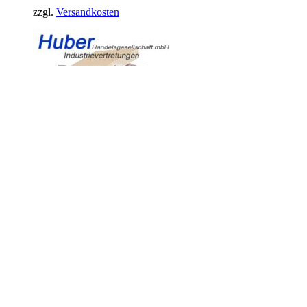
zzgl.
Versandkosten
Duplex Patchkabel LC/LC 50/125µ,
OM5, lindgrün 15m
49,50
€
exkl. 19 % MwSt.
zzgl.
Versandkosten