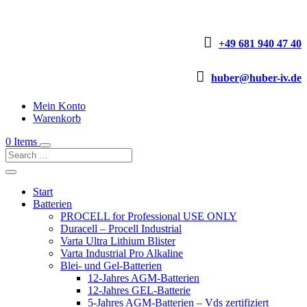

+49 681 940 47 40

huber@huber-iv.de
Mein Konto
Warenkorb
0 Items
Start
Batterien
PROCELL for Professional USE ONLY
Duracell – Procell Industrial
Varta Ultra Lithium Blister
Varta Industrial Pro Alkaline
Blei- und Gel-Batterien
12-Jahres AGM-Batterien
12-Jahres GEL-Batterie
5-Jahres AGM-Batterien – Vds zertifiziert