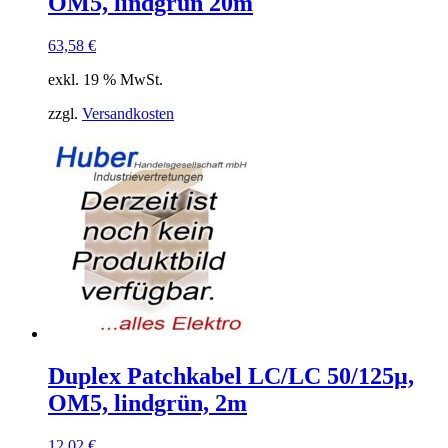
OM5, lindgrün 20m
63,58
€
exkl. 19 % MwSt.
zzgl.
Versandkosten
Duplex Patchkabel LC/LC 50/125µ,
OM5, lindgrün, 2m
12,02
€