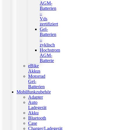
AGM-
Batterien
–
Vds
zertifiziert
Gel-
Batterien
–
zyklisch
Hochstrom
AGM-
Batterie
eBike
Akkus
Motorrad
Gel-
Batterien
Mobilfunkzubehör
Adapter
Auto
Ladegerät
Akku
Bluetooth
Case
Charger/Ladegerät