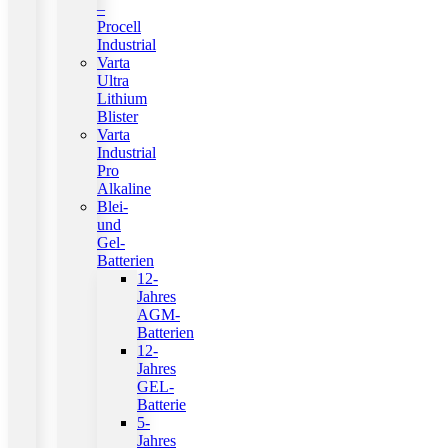
–
Procell
Industrial
Varta
Ultra
Lithium
Blister
Varta
Industrial
Pro
Alkaline
Blei-
und
Gel-
Batterien
12-
Jahres
AGM-
Batterien
12-
Jahres
GEL-
Batterie
5-
Jahres