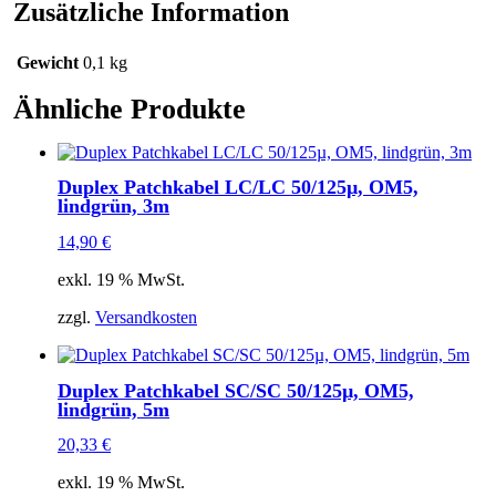
Zusätzliche Information
Gewicht
0,1 kg
Ähnliche Produkte
Duplex Patchkabel LC/LC 50/125µ, OM5,
lindgrün, 3m
14,90
€
exkl. 19 % MwSt.
zzgl.
Versandkosten
Duplex Patchkabel SC/SC 50/125µ, OM5,
lindgrün, 5m
20,33
€
exkl. 19 % MwSt.