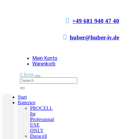

+49 681 940 47 40

huber@huber-iv.de
Mein Konto
Warenkorb
0 Items
Start
Batterien
PROCELL
for
Professional
USE
ONLY
Duracell