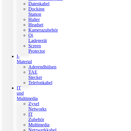
Datenkabel
Docking
Station
Halter
Headset
Kamerazubehör
Qi
Ladegerät
Screen
Protector
I-
Material
Aderendhülsen
TAE
Stecker
Telefonkabel
IT
und
Multimedia
Zyxel
Networks
IT
Zubehör
Multimedia
Netzwerkkabel