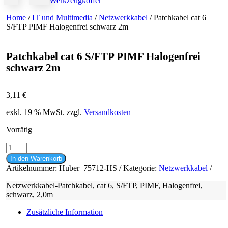
Werkzeugkoffer
Home
/
IT und Multimedia
/
Netzwerkkabel
/ Patchkabel cat 6
S/FTP PIMF Halogenfrei schwarz 2m
Patchkabel cat 6 S/FTP PIMF Halogenfrei
schwarz 2m
3,11
€
exkl. 19 % MwSt.
zzgl.
Versandkosten
Vorrätig
Patchkabel
cat
In den Warenkorb
6
Artikelnummer:
Huber_75712-HS
Kategorie:
Netzwerkkabel
S/FTP
PIMF
Netzwerkkabel-Patchkabel, cat 6, S/FTP, PIMF, Halogenfrei,
Halogenfrei
schwarz, 2,0m
schwarz
2m
Zusätzliche Information
Menge