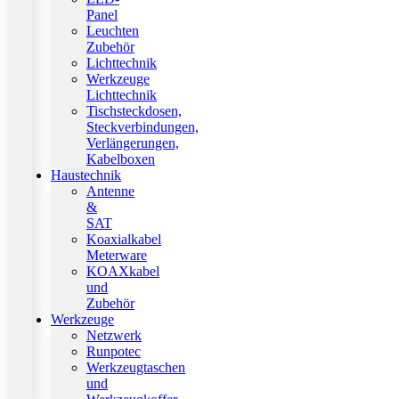
Panel
Leuchten
Zubehör
Lichttechnik
Werkzeuge
Lichttechnik
Tischsteckdosen,
Steckverbindungen,
Verlängerungen,
Kabelboxen
Haustechnik
Antenne
&
SAT
Koaxialkabel
Meterware
KOAXkabel
und
Zubehör
Werkzeuge
Netzwerk
Runpotec
Werkzeugtaschen
und