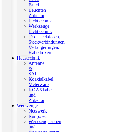
Panel
Leuchten
Zubehör
Lichttechnik
Werkzeuge
Lichttechnik
Tischsteckdosen,
Steckverbindungen,
Verlängerungen,
Kabelboxen
Haustechnik
Antenne
&
SAT
Koaxialkabel
Meterware
KOAXkabel
und
Zubehör
Werkzeuge
Netzwerk
Runpotec
Werkzeugtaschen
und