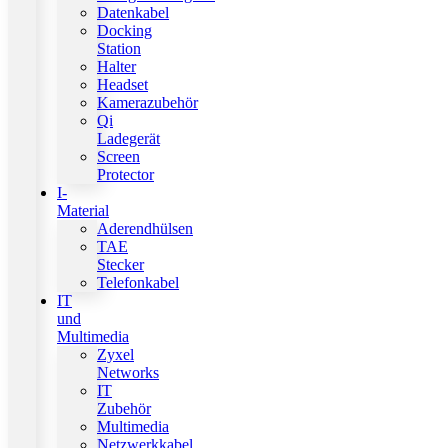
Datenkabel
Docking
Station
Halter
Headset
Kamerazubehör
Qi
Ladegerät
Screen
Protector
I-
Material
Aderendhülsen
TAE
Stecker
Telefonkabel
IT
und
Multimedia
Zyxel
Networks
IT
Zubehör
Multimedia
Netzwerkkabel