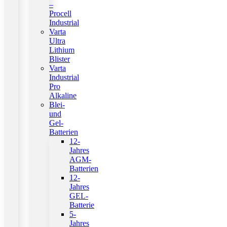
–
Procell
Industrial
Varta
Ultra
Lithium
Blister
Varta
Industrial
Pro
Alkaline
Blei-
und
Gel-
Batterien
12-
Jahres
AGM-
Batterien
12-
Jahres
GEL-
Batterie
5-
Jahres