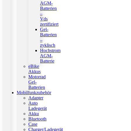
AGM-
Batterien
–
Vds
zertifiziert
Gel-
Batterien
–
zyklisch
Hochstrom
AGM-
Batterie
eBike
Akkus
Motorrad
Gel-
Batterien
Mobilfunkzubehör
Adapter
Auto
Ladegerät
Akku
Bluetooth
Case
Charger/Ladegerät