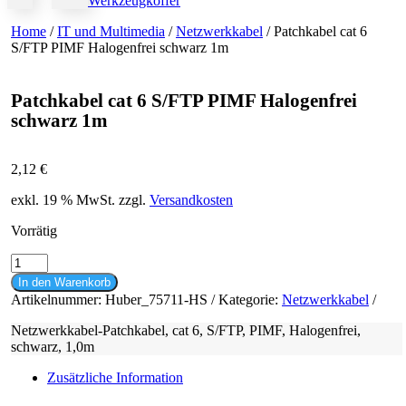
Werkzeugkoffer
Home
/
IT und Multimedia
/
Netzwerkkabel
/ Patchkabel cat 6
S/FTP PIMF Halogenfrei schwarz 1m
Patchkabel cat 6 S/FTP PIMF Halogenfrei
schwarz 1m
2,12
€
exkl. 19 % MwSt.
zzgl.
Versandkosten
Vorrätig
Patchkabel
cat
In den Warenkorb
6
Artikelnummer:
Huber_75711-HS
Kategorie:
Netzwerkkabel
S/FTP
PIMF
Netzwerkkabel-Patchkabel, cat 6, S/FTP, PIMF, Halogenfrei,
Halogenfrei
schwarz, 1,0m
schwarz
1m
Zusätzliche Information
Menge