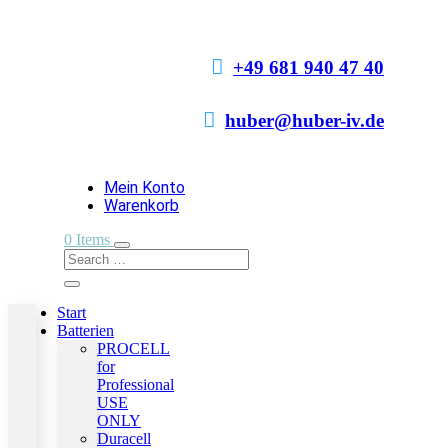

+49 681 940 47 40

huber@huber-iv.de
Mein Konto
Warenkorb
0 Items
Start
Batterien
PROCELL
for
Professional
USE
ONLY
Duracell