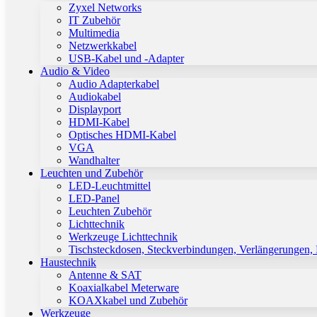
Zyxel Networks
IT Zubehör
Multimedia
Netzwerkkabel
USB-Kabel und -Adapter
Audio & Video
Audio Adapterkabel
Audiokabel
Displayport
HDMI-Kabel
Optisches HDMI-Kabel
VGA
Wandhalter
Leuchten und Zubehör
LED-Leuchtmittel
LED-Panel
Leuchten Zubehör
Lichttechnik
Werkzeuge Lichttechnik
Tischsteckdosen, Steckverbindungen, Verlängerungen,
Haustechnik
Antenne & SAT
Koaxialkabel Meterware
KOAXkabel und Zubehör
Werkzeuge