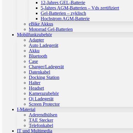
12-Jahres GEL-Batterie
5-Jahres AGM-Batterien – Vds zertifiziert
Gel-Batterien – zyklisch
Hochstrom AGM-Batterie
eBike Akkus
Motorrad Gel-Batterien
Mobilfunkzubehör
Adapter
Auto Ladegerät
Akku
Bluetooth
Case
Charger/Ladegerät
Datenkabel
Docking Station
Halter
Headset
Kamerazubehör
Qi Ladegerät
Screen Protector
I-Material
Aderendhülsen
TAE Stecker
Telefonkabel
IT und Multimedia