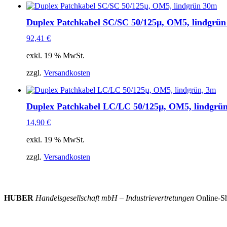
Duplex Patchkabel SC/SC 50/125µ, OM5, lindgrü
92,41
€
exkl. 19 % MwSt.
zzgl.
Versandkosten
Duplex Patchkabel LC/LC 50/125µ, OM5, lindgrü
14,90
€
exkl. 19 % MwSt.
zzgl.
Versandkosten
HUBER
Handelsgesellschaft mbH – Industrievertretungen
Online-Sh