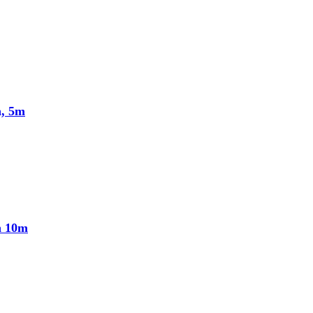
n, 5m
n 10m