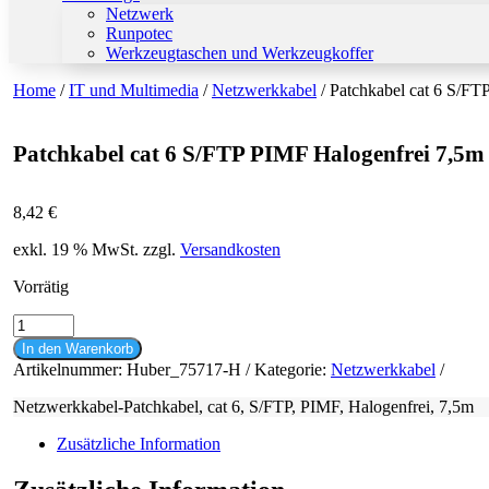
Netzwerk
Runpotec
Werkzeugtaschen und Werkzeugkoffer
Home
/
IT und Multimedia
/
Netzwerkkabel
/ Patchkabel cat 6 S/FT
Patchkabel cat 6 S/FTP PIMF Halogenfrei 7,5m
8,42
€
exkl. 19 % MwSt.
zzgl.
Versandkosten
Vorrätig
Patchkabel
cat
In den Warenkorb
6
Artikelnummer:
Huber_75717-H
Kategorie:
Netzwerkkabel
S/FTP
PIMF
Netzwerkkabel-Patchkabel, cat 6, S/FTP, PIMF, Halogenfrei, 7,5m
Halogenfrei
7,5m
Zusätzliche Information
Menge