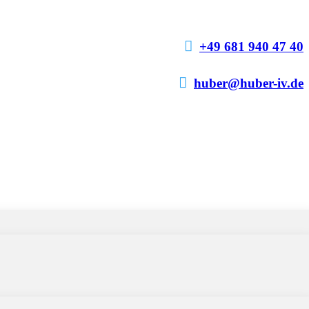

+49 681 940 47 40

huber@huber-iv.de