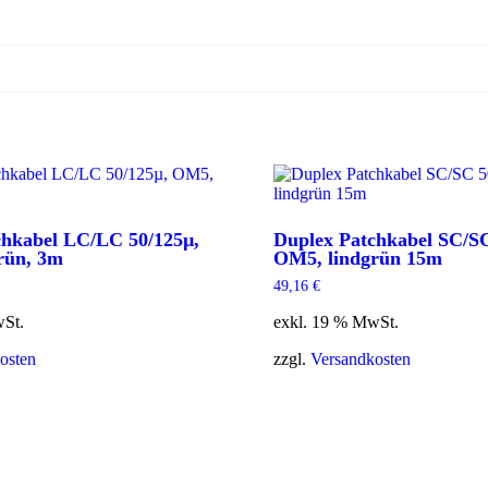
chkabel LC/LC 50/125µ,
Duplex Patchkabel SC/SC
rün, 3m
OM5, lindgrün 15m
49,16
€
wSt.
exkl. 19 % MwSt.
osten
zzgl.
Versandkosten