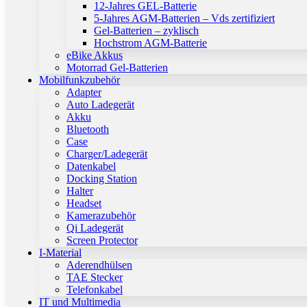
12-Jahres GEL-Batterie
5-Jahres AGM-Batterien – Vds zertifiziert
Gel-Batterien – zyklisch
Hochstrom AGM-Batterie
eBike Akkus
Motorrad Gel-Batterien
Mobilfunkzubehör
Adapter
Auto Ladegerät
Akku
Bluetooth
Case
Charger/Ladegerät
Datenkabel
Docking Station
Halter
Headset
Kamerazubehör
Qi Ladegerät
Screen Protector
I-Material
Aderendhülsen
TAE Stecker
Telefonkabel
IT und Multimedia