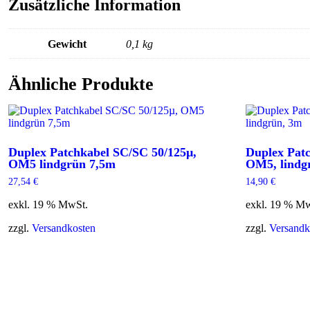
Zusätzliche Information
Gewicht
0,1 kg
Ähnliche Produkte
Duplex Patchkabel SC/SC 50/125µ,
Duplex Pat
OM5 lindgrün 7,5m
OM5, lindg
27,54
€
14,90
€
exkl. 19 % MwSt.
exkl. 19 % M
zzgl.
Versandkosten
zzgl.
Versandk