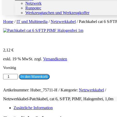
Netzwerk
Runpotec
Werkzeugtaschen und Werkzeugkoffer
Home
/
IT und Multimedia
/
Netzwerkkabel
/ Patchkabel cat 6 S/F
2,12
€
exkl. 19 % MwSt.
zzgl.
Versandkosten
Vorrätig
Patchkabel
In den Warenkorb
cat
6
S/FTP
Artikelnummer:
Huber_75711-H
Kategorie:
Netzwerkkabel
PIMF
Netzwerkkabel-Patchkabel, cat 6, S/FTP, PIMF, Halogenfrei, 1,0m
Halogenfrei
1m
Zusätzliche Information
Menge