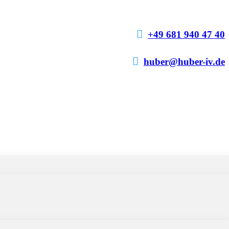

+49 681 940 47 40

huber@huber-iv.de