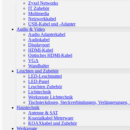
Zyxel Networks
IT Zubehör
Multimedia
Netzwerkkabel
USB-Kabel und -Adapter
Audio & Video
Audio Adapterkabel
Audiokabel
Displayport
HDMI-Kabel
Optisches HDMI-Kabel
VGA
Wandhalter
Leuchten und Zubehör
LED-Leuchtmittel
LED-Panel
Leuchten Zubehör
Lichttechnik
Werkzeuge Lichttechnik
Tischsteckdosen, Steckverbindungen, Verlängerungen,
Haustechnik
Antenne & SAT
Koaxialkabel Meterware
KOAXkabel und Zubehör
Werkzeuge