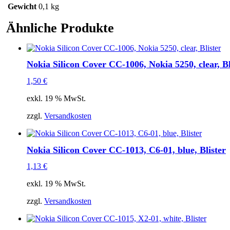
6085,
Gewicht
0,1 kg
6101,
white,
Ähnliche Produkte
Blister
Menge
Nokia Silicon Cover CC-1006, Nokia 5250, clear, Bl
1,50
€
exkl. 19 % MwSt.
zzgl.
Versandkosten
Nokia Silicon Cover CC-1013, C6-01, blue, Blister
1,13
€
exkl. 19 % MwSt.
zzgl.
Versandkosten