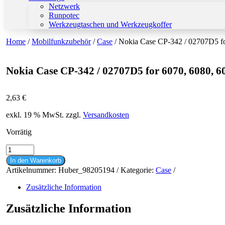
Netzwerk
Runpotec
Werkzeugtaschen und Werkzeugkoffer
Home
/
Mobilfunkzubehör
/
Case
/ Nokia Case CP-342 / 02707D5 for
Nokia Case CP-342 / 02707D5 for 6070, 6080, 608
2,63
€
exkl. 19 % MwSt.
zzgl.
Versandkosten
Vorrätig
Nokia
Case
In den Warenkorb
CP-
Artikelnummer:
Huber_98205194
Kategorie:
Case
342
/
Zusätzliche Information
02707D5
for
Zusätzliche Information
6070,
6080,