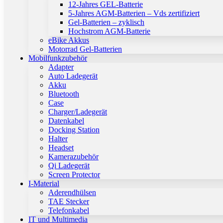
12-Jahres GEL-Batterie
5-Jahres AGM-Batterien – Vds zertifiziert
Gel-Batterien – zyklisch
Hochstrom AGM-Batterie
eBike Akkus
Motorrad Gel-Batterien
Mobilfunkzubehör
Adapter
Auto Ladegerät
Akku
Bluetooth
Case
Charger/Ladegerät
Datenkabel
Docking Station
Halter
Headset
Kamerazubehör
Qi Ladegerät
Screen Protector
I-Material
Aderendhülsen
TAE Stecker
Telefonkabel
IT und Multimedia