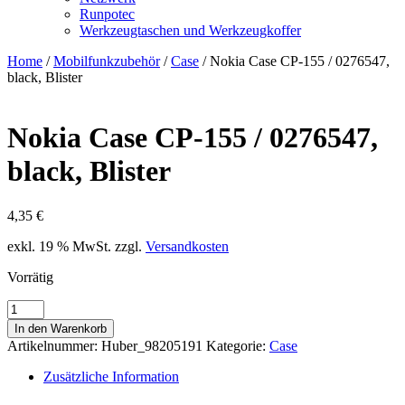
Runpotec
Werkzeugtaschen und Werkzeugkoffer
Home
/
Mobilfunkzubehör
/
Case
/ Nokia Case CP-155 / 0276547,
black, Blister
Nokia Case CP-155 / 0276547,
black, Blister
4,35
€
exkl. 19 % MwSt.
zzgl.
Versandkosten
Vorrätig
Nokia
Case
In den Warenkorb
CP-
Artikelnummer:
Huber_98205191
Kategorie:
Case
155
/
Zusätzliche Information
0276547,
black,