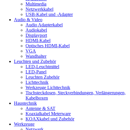
Multimedia
Netzwerkkabel
USB-Kabel und -Adapter
Audio & Video
Audio Adapterkabel
Audiokabel
Displayport
HDMI-Kabel
Optisches HDMI-Kabel
VGA
Wandhalter
Leuchten und Zubehör
LED-Leuchtmittel
LED-Panel
Leuchten Zubehör
Lichttechnik
Werkzeuge Lichttechnik
Tischsteckdosen, Steckverbindungen, Verlängerungen,
Kabelboxen
Haustechnik
Antenne & SAT
Koaxialkabel Meterware
KOAXkabel und Zubehör
Werkzeuge
Netzwerk