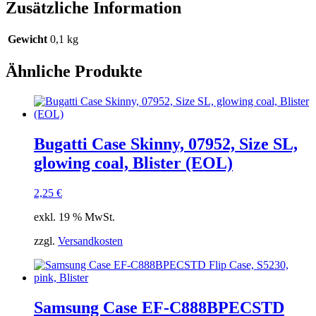
Zusätzliche Information
Blister
Menge
Gewicht
0,1 kg
Ähnliche Produkte
Bugatti Case Skinny, 07952, Size SL,
glowing coal, Blister (EOL)
2,25
€
exkl. 19 % MwSt.
zzgl.
Versandkosten
Samsung Case EF-C888BPECSTD