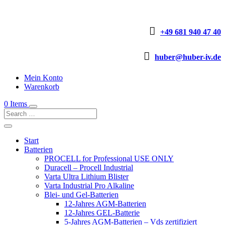

+49 681 940 47 40

huber@huber-iv.de
Mein Konto
Warenkorb
0 Items
Start
Batterien
PROCELL for Professional USE ONLY
Duracell – Procell Industrial
Varta Ultra Lithium Blister
Varta Industrial Pro Alkaline
Blei- und Gel-Batterien
12-Jahres AGM-Batterien
12-Jahres GEL-Batterie
5-Jahres AGM-Batterien – Vds zertifiziert