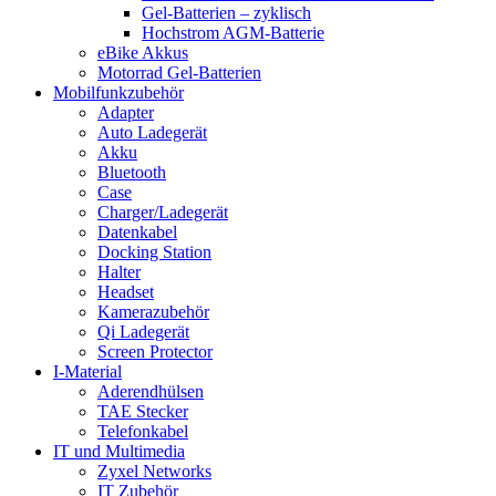
Gel-Batterien – zyklisch
Hochstrom AGM-Batterie
eBike Akkus
Motorrad Gel-Batterien
Mobilfunkzubehör
Adapter
Auto Ladegerät
Akku
Bluetooth
Case
Charger/Ladegerät
Datenkabel
Docking Station
Halter
Headset
Kamerazubehör
Qi Ladegerät
Screen Protector
I-Material
Aderendhülsen
TAE Stecker
Telefonkabel
IT und Multimedia
Zyxel Networks
IT Zubehör