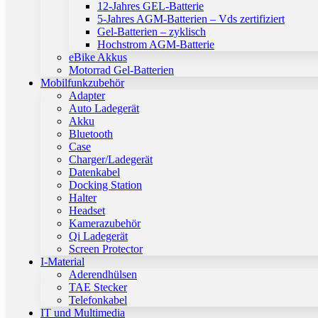
12-Jahres GEL-Batterie
5-Jahres AGM-Batterien – Vds zertifiziert
Gel-Batterien – zyklisch
Hochstrom AGM-Batterie
eBike Akkus
Motorrad Gel-Batterien
Mobilfunkzubehör
Adapter
Auto Ladegerät
Akku
Bluetooth
Case
Charger/Ladegerät
Datenkabel
Docking Station
Halter
Headset
Kamerazubehör
Qi Ladegerät
Screen Protector
I-Material
Aderendhülsen
TAE Stecker
Telefonkabel
IT und Multimedia