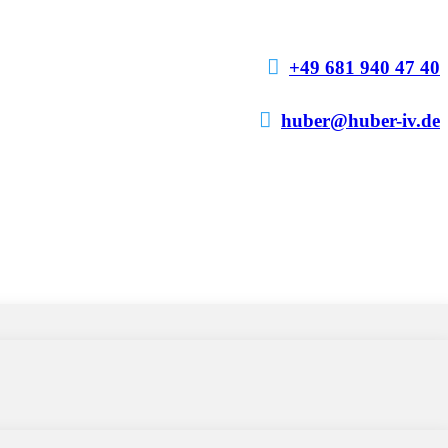

+49 681 940 47 40

huber@huber-iv.de