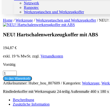
Netzwerk
Runpotec
Werkzeugtaschen und Werkzeugkoffer
Home
/
Werkzeuge
/
Werkzeugtaschen und Werkzeugkoffer
/ NEU! 
NEU! Hartschalenwerkzeugkoffer mit ABS
194,87
€
exkl. 19 % MwSt.
zzgl.
Versandkosten
Vorrätig
NEU!
Hartschalenwerkzeugkoffer
In den Warenkorb
mit
Artikelnummer:
Huber_hou_807609
Kategorien:
Werkzeuge
,
Werk
ABS
Menge
Rindlederkoffer mit Werkzeugsatz 24-teilig Außenmaße 460 x 180 
Beschreibung
Zusätzliche Information