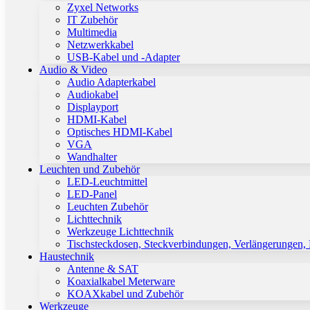
Zyxel Networks
IT Zubehör
Multimedia
Netzwerkkabel
USB-Kabel und -Adapter
Audio & Video
Audio Adapterkabel
Audiokabel
Displayport
HDMI-Kabel
Optisches HDMI-Kabel
VGA
Wandhalter
Leuchten und Zubehör
LED-Leuchtmittel
LED-Panel
Leuchten Zubehör
Lichttechnik
Werkzeuge Lichttechnik
Tischsteckdosen, Steckverbindungen, Verlängerungen,
Haustechnik
Antenne & SAT
Koaxialkabel Meterware
KOAXkabel und Zubehör
Werkzeuge