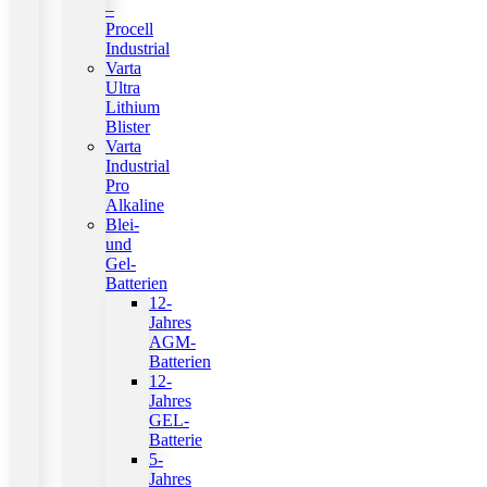
–
Procell
Industrial
Varta
Ultra
Lithium
Blister
Varta
Industrial
Pro
Alkaline
Blei-
und
Gel-
Batterien
12-
Jahres
AGM-
Batterien
12-
Jahres
GEL-
Batterie
5-
Jahres