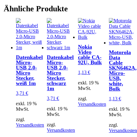
Ähnliche Produkte
Nokia
Video
Motorola
Datenkabel
Datenkabel
cable CA-
Data
Micro-
Micro-
92U, Bulk
Cable
USB 2.0-
USB 2.0-
SKN6462A,
1,13
€
Micro
Micro
Micro-
Stecker,
Stecker,
USB,
exkl. 19 %
weiß 1m
schwarz
white,
1m
MwSt.
Bulk
3,71
€
3,71
€
zzgl.
1,13
€
exkl. 19 %
Versandkosten
exkl. 19 %
MwSt.
exkl. 19 %
MwSt.
MwSt.
zzgl.
zzgl.
Versandkosten
zzgl.
Versandkosten
Versandkosten