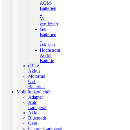
AGM-
Batterien
–
Vds
zertifiziert
Gel-
Batterien
–
zyklisch
Hochstrom
AGM-
Batterie
eBike
Akkus
Motorrad
Gel-
Batterien
Mobilfunkzubehör
Adapter
Auto
Ladegerät
Akku
Bluetooth
Case
Charger/Ladegerät