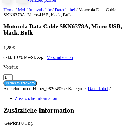
Werkzeugkoffer
Home
/
Mobilfunkzubehör
/
Datenkabel
/ Motorola Data Cable
SKN6378A, Micro-USB, black, Bulk
Motorola Data Cable SKN6378A, Micro-USB,
black, Bulk
1,28
€
exkl. 19 % MwSt.
zzgl.
Versandkosten
Vorrätig
Motorola
Data
In den Warenkorb
Cable
Artikelnummer:
Huber_98204926
Kategorie:
Datenkabel
SKN6378A,
Micro-
Zusätzliche Information
USB,
black,
Zusätzliche Information
Bulk
Menge
Gewicht
0,1 kg