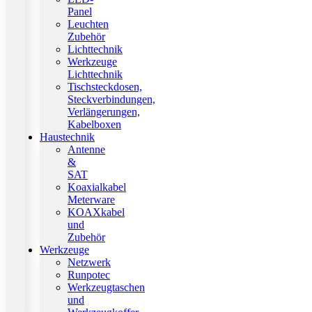
Panel
Leuchten
Zubehör
Lichttechnik
Werkzeuge
Lichttechnik
Tischsteckdosen,
Steckverbindungen,
Verlängerungen,
Kabelboxen
Haustechnik
Antenne
&
SAT
Koaxialkabel
Meterware
KOAXkabel
und
Zubehör
Werkzeuge
Netzwerk
Runpotec
Werkzeugtaschen
und