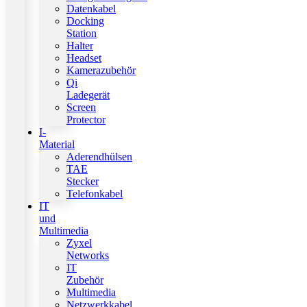
Datenkabel
Docking
Station
Halter
Headset
Kamerazubehör
Qi
Ladegerät
Screen
Protector
I-
Material
Aderendhülsen
TAE
Stecker
Telefonkabel
IT
und
Multimedia
Zyxel
Networks
IT
Zubehör
Multimedia
Netzwerkkabel