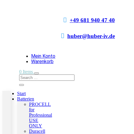

+49 681 940 47 40

huber@huber-iv.de
Mein Konto
Warenkorb
0 Items
Start
Batterien
PROCELL
for
Professional
USE
ONLY
Duracell