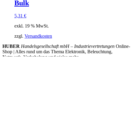
Bulk
5,31
€
exkl. 19 % MwSt.
zzgl.
Versandkosten
HUBER
Handelsgesellschaft mbH – Industrievertretungen
Online-
Shop | Alles rund um das Thema Elektronik, Beleuchtung,
Netzwerk, Verkabelung und vieles mehr
Service
Kontakt
Warenkorb
Mein Konto
Wie bestellen
Informationen
Impressum
AGB
Datenschutzerklärung