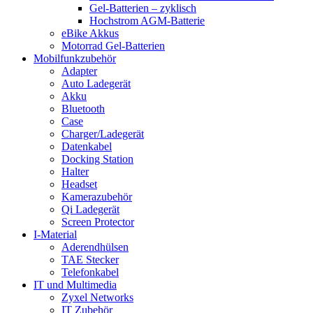
Gel-Batterien – zyklisch
Hochstrom AGM-Batterie
eBike Akkus
Motorrad Gel-Batterien
Mobilfunkzubehör
Adapter
Auto Ladegerät
Akku
Bluetooth
Case
Charger/Ladegerät
Datenkabel
Docking Station
Halter
Headset
Kamerazubehör
Qi Ladegerät
Screen Protector
I-Material
Aderendhülsen
TAE Stecker
Telefonkabel
IT und Multimedia
Zyxel Networks
IT Zubehör