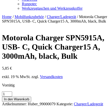
Runpotec
Werkzeugtaschen und Werkzeugkoffer
Home
/
Mobilfunkzubehör
/
Charger/Ladegerät
/ Motorola Charger
SPN5915A, USB- C, Quick Charger15 A, 3000mAh, black, Bulk
Motorola Charger SPN5915A,
USB- C, Quick Charger15 A,
3000mAh, black, Bulk
5,85
€
exkl. 19 % MwSt.
zzgl.
Versandkosten
Vorrätig
Motorola
Charger
In den Warenkorb
SPN5915A,
Artikelnummer:
Huber_99000079
Kategorie:
Charger/Ladegerät
USB-