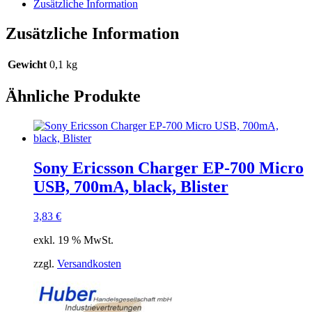
C,
Zusätzliche Information
Quick
Charger15
Zusätzliche Information
A,
3000mAh,
black,
Gewicht
0,1 kg
Bulk
Menge
Ähnliche Produkte
Sony Ericsson Charger EP-700 Micro
USB, 700mA, black, Blister
3,83
€
exkl. 19 % MwSt.
zzgl.
Versandkosten