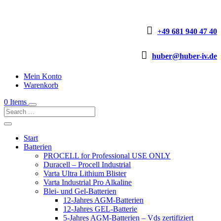

+49 681 940 47 40

huber@huber-iv.de
Mein Konto
Warenkorb
0 Items
Start
Batterien
PROCELL for Professional USE ONLY
Duracell – Procell Industrial
Varta Ultra Lithium Blister
Varta Industrial Pro Alkaline
Blei- und Gel-Batterien
12-Jahres AGM-Batterien
12-Jahres GEL-Batterie
5-Jahres AGM-Batterien – Vds zertifiziert