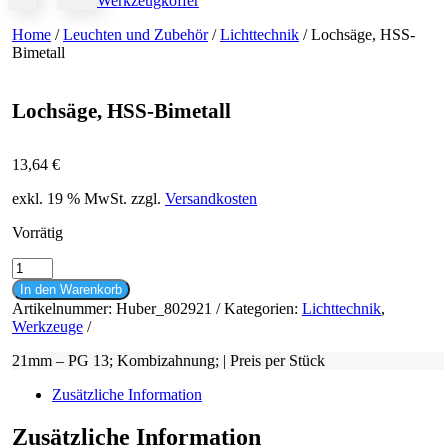
Werkzeugkoffer
Home
/
Leuchten und Zubehör
/
Lichttechnik
/ Lochsäge, HSS-
Bimetall
Lochsäge, HSS-Bimetall
13,64
€
exkl. 19 % MwSt.
zzgl.
Versandkosten
Vorrätig
Lochsäge,
HSS-
In den Warenkorb
Bimetall
Artikelnummer:
Huber_802921
Kategorien:
Lichttechnik
,
Menge
Werkzeuge
21mm – PG 13; Kombizahnung; | Preis per Stück
Zusätzliche Information
Zusätzliche Information