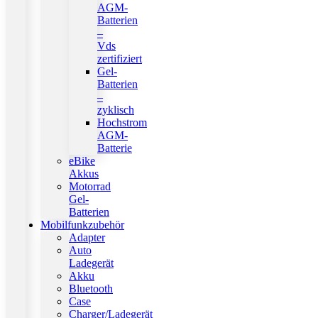
AGM-
Batterien
–
Vds
zertifiziert
Gel-
Batterien
–
zyklisch
Hochstrom
AGM-
Batterie
eBike
Akkus
Motorrad
Gel-
Batterien
Mobilfunkzubehör
Adapter
Auto
Ladegerät
Akku
Bluetooth
Case
Charger/Ladegerät