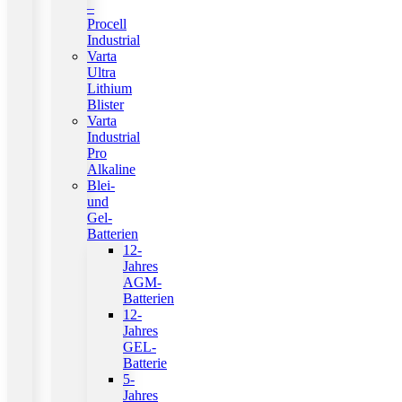
–
Procell
Industrial
Varta
Ultra
Lithium
Blister
Varta
Industrial
Pro
Alkaline
Blei-
und
Gel-
Batterien
12-
Jahres
AGM-
Batterien
12-
Jahres
GEL-
Batterie
5-
Jahres