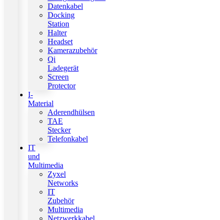
Datenkabel
Docking
Station
Halter
Headset
Kamerazubehör
Qi
Ladegerät
Screen
Protector
I-
Material
Aderendhülsen
TAE
Stecker
Telefonkabel
IT
und
Multimedia
Zyxel
Networks
IT
Zubehör
Multimedia
Netzwerkkabel