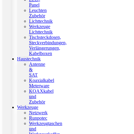
Panel
Leuchten
Zubehör
Lichttechnik
Werkzeuge
Lichttechnik
Tischsteckdosen,
Steckverbindungen,
Verlängerungen,
Kabelboxen
Haustechnik
Antenne
&
SAT
Koaxialkabel
Meterware
KOAXkabel
und
Zubehör
Werkzeuge
Netzwerk
Runpotec
Werkzeugtaschen
und