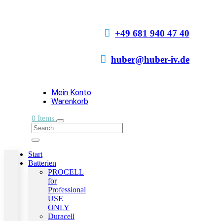

+49 681 940 47 40

huber@huber-iv.de
Mein Konto
Warenkorb
0 Items
Start
Batterien
PROCELL
for
Professional
USE
ONLY
Duracell