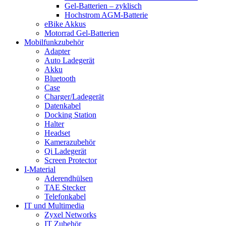
Gel-Batterien – zyklisch
Hochstrom AGM-Batterie
eBike Akkus
Motorrad Gel-Batterien
Mobilfunkzubehör
Adapter
Auto Ladegerät
Akku
Bluetooth
Case
Charger/Ladegerät
Datenkabel
Docking Station
Halter
Headset
Kamerazubehör
Qi Ladegerät
Screen Protector
I-Material
Aderendhülsen
TAE Stecker
Telefonkabel
IT und Multimedia
Zyxel Networks
IT Zubehör