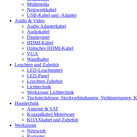
Multimedia
Netzwerkkabel
USB-Kabel und -Adapter
Audio & Video
Audio Adapterkabel
Audiokabel
Displayport
HDMI-Kabel
Optisches HDMI-Kabel
VGA
Wandhalter
Leuchten und Zubehör
LED-Leuchtmittel
LED-Panel
Leuchten Zubehör
Lichttechnik
Werkzeuge Lichttechnik
Tischsteckdosen, Steckverbindungen, Verlängerungen, 
Haustechnik
Antenne & SAT
Koaxialkabel Meterware
KOAXkabel und Zubehör
Werkzeuge
Netzwerk
Runpotec