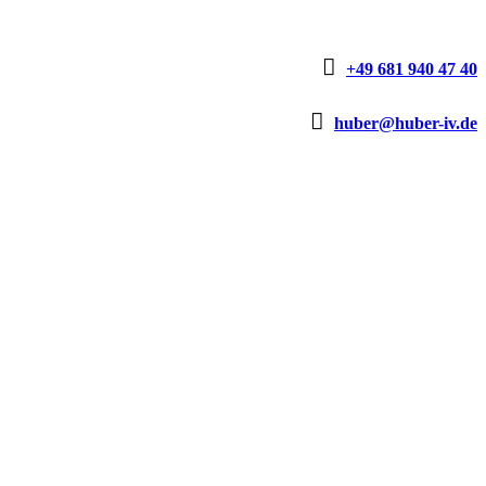

+49 681 940 47 40

huber@huber-iv.de