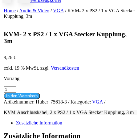
Werkzeugkoffer
Home
/
Audio & Video
/
VGA
/ KVM- 2 x PS2 / 1 x VGA Stecker
Kupplung, 3m
KVM- 2 x PS2 / 1 x VGA Stecker Kupplung,
3m
9,26
€
exkl. 19 % MwSt.
zzgl.
Versandkosten
Vorrätig
KVM-
2
In den Warenkorb
x
Artikelnummer:
Huber_75618-3
Kategorie:
VGA
PS2
/
KVM-Anschlusskabel, 2 x PS2 / 1 x VGA Stecker Kupplung, 3 m
1
x
Zusätzliche Information
VGA
Stecker
Zusätzliche Information