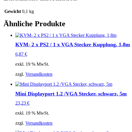
Kupplung,
3m
Menge
Gewicht
0,1 kg
Ähnliche Produkte
KVM- 2 x PS2 / 1 x VGA Stecker Kupplung, 1,8m
6,87
€
exkl. 19 % MwSt.
zzgl.
Versandkosten
Mini Displayport 1.2 /VGA Stecker, schwarz, 5m
23,23
€
exkl. 19 % MwSt.
zzgl.
Versandkosten