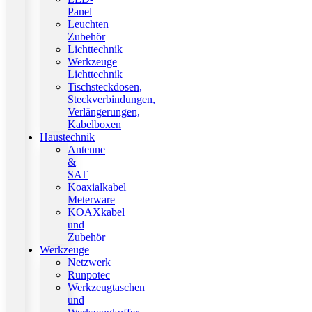
Panel
Leuchten
Zubehör
Lichttechnik
Werkzeuge
Lichttechnik
Tischsteckdosen,
Steckverbindungen,
Verlängerungen,
Kabelboxen
Haustechnik
Antenne
&
SAT
Koaxialkabel
Meterware
KOAXkabel
und
Zubehör
Werkzeuge
Netzwerk
Runpotec
Werkzeugtaschen
und