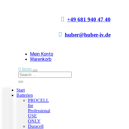

+49 681 940 47 40

huber@huber-iv.de
Mein Konto
Warenkorb
0 Items
Start
Batterien
PROCELL
for
Professional
USE
ONLY
Duracell