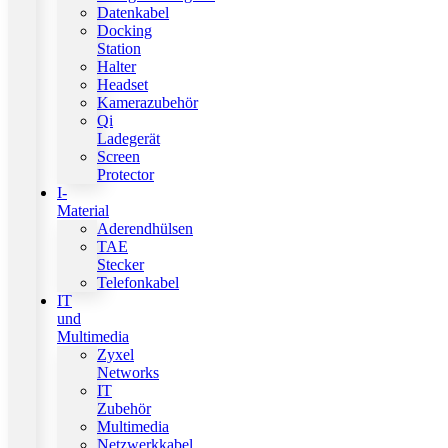
Datenkabel
Docking
Station
Halter
Headset
Kamerazubehör
Qi
Ladegerät
Screen
Protector
I-
Material
Aderendhülsen
TAE
Stecker
Telefonkabel
IT
und
Multimedia
Zyxel
Networks
IT
Zubehör
Multimedia
Netzwerkkabel