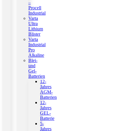
–
Procell
Industrial
Varta
Ultra
Lithium
Blister
Varta
Industrial
Pro
Alkaline
Blei-
und
Gel-
Batterien
12-
Jahres
AGM-
Batterien
12-
Jahres
GEL-
Batterie
5-
Jahres