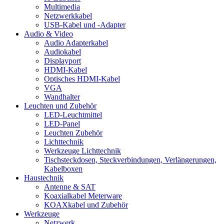
Multimedia
Netzwerkkabel
USB-Kabel und -Adapter
Audio & Video
Audio Adapterkabel
Audiokabel
Displayport
HDMI-Kabel
Optisches HDMI-Kabel
VGA
Wandhalter
Leuchten und Zubehör
LED-Leuchtmittel
LED-Panel
Leuchten Zubehör
Lichttechnik
Werkzeuge Lichttechnik
Tischsteckdosen, Steckverbindungen, Verlängerungen,
Kabelboxen
Haustechnik
Antenne & SAT
Koaxialkabel Meterware
KOAXkabel und Zubehör
Werkzeuge
Netzwerk