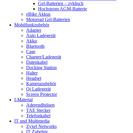
Gel-Batterien – zyklisch
Hochstrom AGM-Batterie
eBike Akkus
Motorrad Gel-Batterien
Mobilfunkzubehör
Adapter
Auto Ladegerät
Akku
Bluetooth
Case
Charger/Ladegerät
Datenkabel
Docking Station
Halter
Headset
Kamerazubehör
Qi Ladegerät
Screen Protector
I-Material
Aderendhülsen
TAE Stecker
Telefonkabel
IT und Multimedia
Zyxel Networks
IT Zubehör