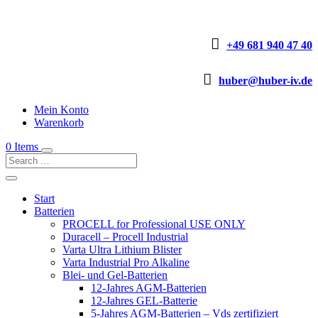

+49 681 940 47 40

huber@huber-iv.de
Mein Konto
Warenkorb
0 Items
Start
Batterien
PROCELL for Professional USE ONLY
Duracell – Procell Industrial
Varta Ultra Lithium Blister
Varta Industrial Pro Alkaline
Blei- und Gel-Batterien
12-Jahres AGM-Batterien
12-Jahres GEL-Batterie
5-Jahres AGM-Batterien – Vds zertifiziert