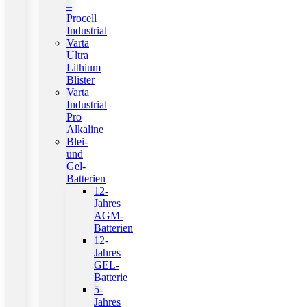
–
Procell
Industrial
Varta
Ultra
Lithium
Blister
Varta
Industrial
Pro
Alkaline
Blei-
und
Gel-
Batterien
12-
Jahres
AGM-
Batterien
12-
Jahres
GEL-
Batterie
5-
Jahres