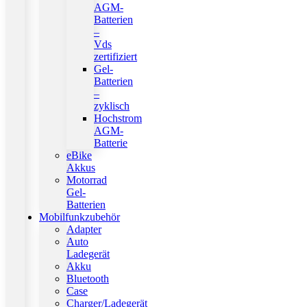
AGM-
Batterien
–
Vds
zertifiziert
Gel-
Batterien
–
zyklisch
Hochstrom
AGM-
Batterie
eBike
Akkus
Motorrad
Gel-
Batterien
Mobilfunkzubehör
Adapter
Auto
Ladegerät
Akku
Bluetooth
Case
Charger/Ladegerät