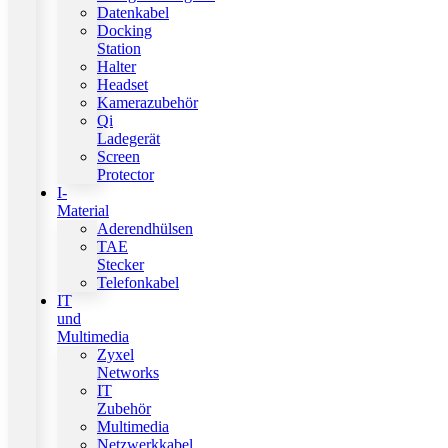
Datenkabel
Docking
Station
Halter
Headset
Kamerazubehör
Qi
Ladegerät
Screen
Protector
I-
Material
Aderendhülsen
TAE
Stecker
Telefonkabel
IT
und
Multimedia
Zyxel
Networks
IT
Zubehör
Multimedia
Netzwerkkabel