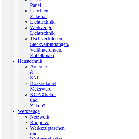
Panel
Leuchten
Zubehör
Lichttechnik
Werkzeuge
Lichttechnik
Tischsteckdosen,
Steckverbindungen,
Verlängerungen,
Kabelboxen
Haustechnik
Antenne
&
SAT
Koaxialkabel
Meterware
KOAXkabel
und
Zubehör
Werkzeuge
Netzwerk
Runpotec
Werkzeugtaschen
und