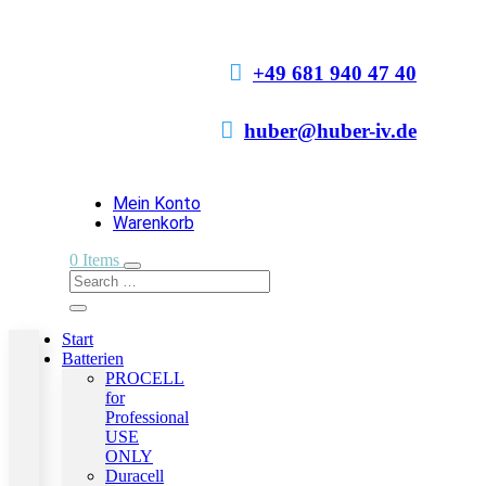

+49 681 940 47 40

huber@huber-iv.de
Mein Konto
Warenkorb
0 Items
Start
Batterien
PROCELL
for
Professional
USE
ONLY
Duracell