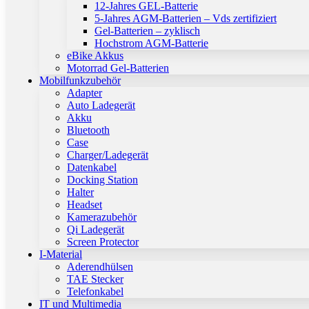
12-Jahres GEL-Batterie
5-Jahres AGM-Batterien – Vds zertifiziert
Gel-Batterien – zyklisch
Hochstrom AGM-Batterie
eBike Akkus
Motorrad Gel-Batterien
Mobilfunkzubehör
Adapter
Auto Ladegerät
Akku
Bluetooth
Case
Charger/Ladegerät
Datenkabel
Docking Station
Halter
Headset
Kamerazubehör
Qi Ladegerät
Screen Protector
I-Material
Aderendhülsen
TAE Stecker
Telefonkabel
IT und Multimedia