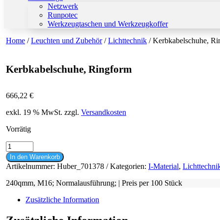
Netzwerk
Runpotec
Werkzeugtaschen und Werkzeugkoffer
Home
/
Leuchten und Zubehör
/
Lichttechnik
/ Kerbkabelschuhe, Ri
Kerbkabelschuhe, Ringform
666,22
€
exkl. 19 % MwSt.
zzgl.
Versandkosten
Vorrätig
Kerbkabelschuhe,
Ringform
In den Warenkorb
Menge
Artikelnummer:
Huber_701378
Kategorien:
I-Material
,
Lichttechni
240qmm, M16; Normalausführung; | Preis per 100 Stück
Zusätzliche Information