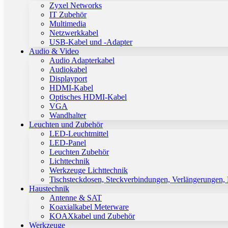
Zyxel Networks
IT Zubehör
Multimedia
Netzwerkkabel
USB-Kabel und -Adapter
Audio & Video
Audio Adapterkabel
Audiokabel
Displayport
HDMI-Kabel
Optisches HDMI-Kabel
VGA
Wandhalter
Leuchten und Zubehör
LED-Leuchtmittel
LED-Panel
Leuchten Zubehör
Lichttechnik
Werkzeuge Lichttechnik
Tischsteckdosen, Steckverbindungen, Verlängerungen,
Haustechnik
Antenne & SAT
Koaxialkabel Meterware
KOAXkabel und Zubehör
Werkzeuge