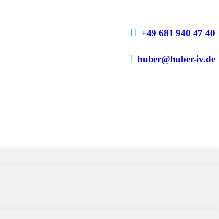

+49 681 940 47 40

huber@huber-iv.de