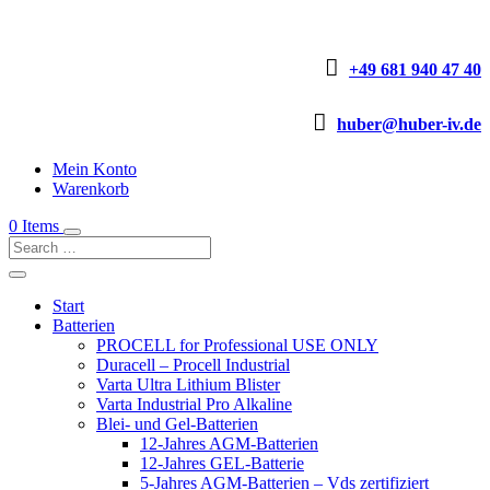

+49 681 940 47 40

huber@huber-iv.de
Mein Konto
Warenkorb
0 Items
Start
Batterien
PROCELL for Professional USE ONLY
Duracell – Procell Industrial
Varta Ultra Lithium Blister
Varta Industrial Pro Alkaline
Blei- und Gel-Batterien
12-Jahres AGM-Batterien
12-Jahres GEL-Batterie
5-Jahres AGM-Batterien – Vds zertifiziert