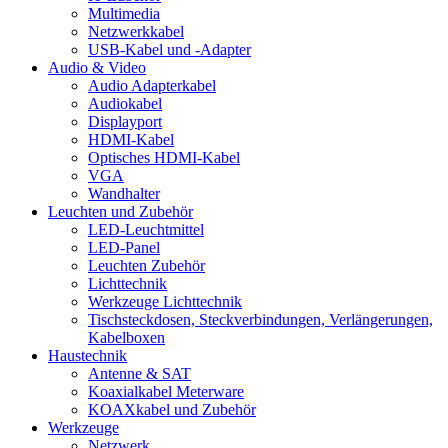
Multimedia
Netzwerkkabel
USB-Kabel und -Adapter
Audio & Video
Audio Adapterkabel
Audiokabel
Displayport
HDMI-Kabel
Optisches HDMI-Kabel
VGA
Wandhalter
Leuchten und Zubehör
LED-Leuchtmittel
LED-Panel
Leuchten Zubehör
Lichttechnik
Werkzeuge Lichttechnik
Tischsteckdosen, Steckverbindungen, Verlängerungen,
Kabelboxen
Haustechnik
Antenne & SAT
Koaxialkabel Meterware
KOAXkabel und Zubehör
Werkzeuge
Netzwerk