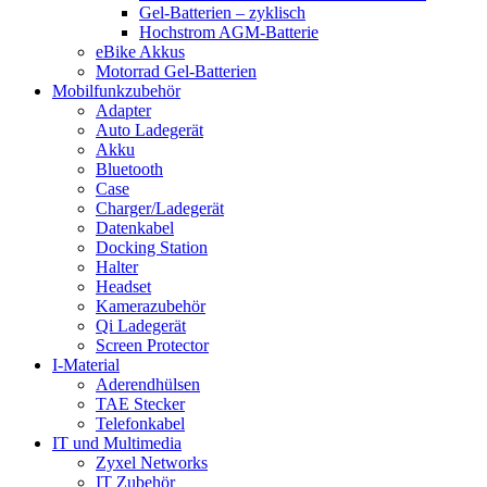
Gel-Batterien – zyklisch
Hochstrom AGM-Batterie
eBike Akkus
Motorrad Gel-Batterien
Mobilfunkzubehör
Adapter
Auto Ladegerät
Akku
Bluetooth
Case
Charger/Ladegerät
Datenkabel
Docking Station
Halter
Headset
Kamerazubehör
Qi Ladegerät
Screen Protector
I-Material
Aderendhülsen
TAE Stecker
Telefonkabel
IT und Multimedia
Zyxel Networks
IT Zubehör