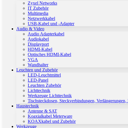
Zyxel Networks
IT Zubehör
Multimedia
Netzwerkkabel
USB-Kabel und -Adapter
Audio & Video
Audio Adapterkabel
Audiokabel
Displayport
HDMI-Kabel
Optisches HDMI-Kabel
VGA
Wandhalter
Leuchten und Zubehör
LED-Leuchtmittel
LED-Panel
Leuchten Zubehör
Lichttechnik
Werkzeuge Lichttechnik
Tischsteckdosen, Steckverbindungen, Verlängerungen,
Haustechnik
Antenne & SAT
Koaxialkabel Meterware
KOAXkabel und Zubehör
Werkzeuge