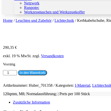
Netzwerk
Runpotec
Werkzeugtaschen und Werkzeugkoffer
Home
/
Leuchten und Zubehör
/
Lichttechnik
/ Kerbkabelschuhe, Ri
290,35
€
exkl. 19 % MwSt.
zzgl.
Versandkosten
Vorrätig
Kerbkabelschuhe,
In den Warenkorb
Ringform
Menge
Artikelnummer:
Huber_701358
Kategorien:
I-Material
,
Lichttechni
120qmm, M8; Normalausführung; | Preis per 100 Stück
Zusätzliche Information