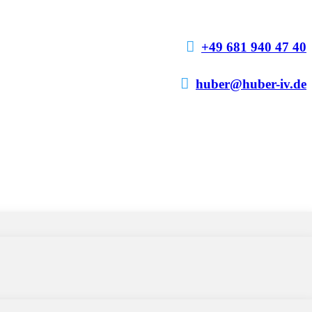

+49 681 940 47 40

huber@huber-iv.de