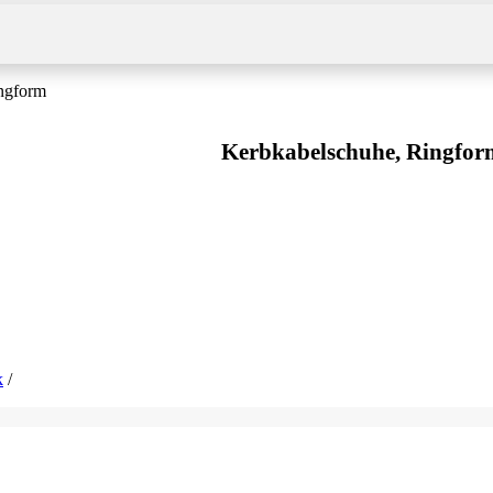
ngform
Kerbkabelschuhe, Ringfo
k