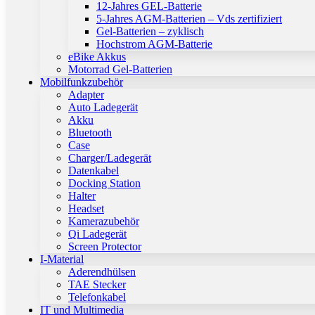
12-Jahres GEL-Batterie
5-Jahres AGM-Batterien – Vds zertifiziert
Gel-Batterien – zyklisch
Hochstrom AGM-Batterie
eBike Akkus
Motorrad Gel-Batterien
Mobilfunkzubehör
Adapter
Auto Ladegerät
Akku
Bluetooth
Case
Charger/Ladegerät
Datenkabel
Docking Station
Halter
Headset
Kamerazubehör
Qi Ladegerät
Screen Protector
I-Material
Aderendhülsen
TAE Stecker
Telefonkabel
IT und Multimedia