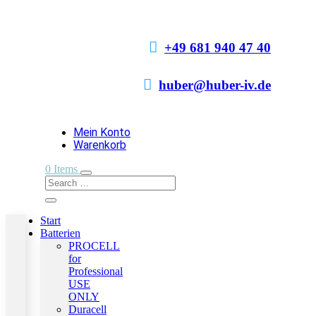

+49 681 940 47 40

huber@huber-iv.de
Mein Konto
Warenkorb
0 Items
Start
Batterien
PROCELL
for
Professional
USE
ONLY
Duracell