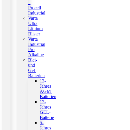
–
Procell
Industrial
Varta
Ultra
Lithium
Blister
Varta
Industrial
Pro
Alkaline
Blei-
und
Gel-
Batterien
12-
Jahres
AGM-
Batterien
12-
Jahres
GEL-
Batterie
5-
Jahres