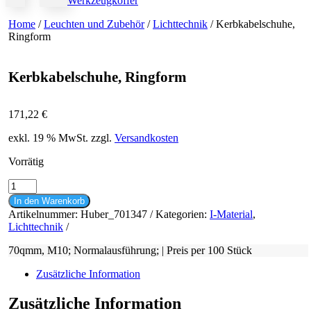
Werkzeugkoffer
Home
/
Leuchten und Zubehör
/
Lichttechnik
/ Kerbkabelschuhe,
Ringform
Kerbkabelschuhe, Ringform
171,22
€
exkl. 19 % MwSt.
zzgl.
Versandkosten
Vorrätig
Kerbkabelschuhe,
Ringform
In den Warenkorb
Menge
Artikelnummer:
Huber_701347
Kategorien:
I-Material
,
Lichttechnik
70qmm, M10; Normalausführung; | Preis per 100 Stück
Zusätzliche Information
Zusätzliche Information