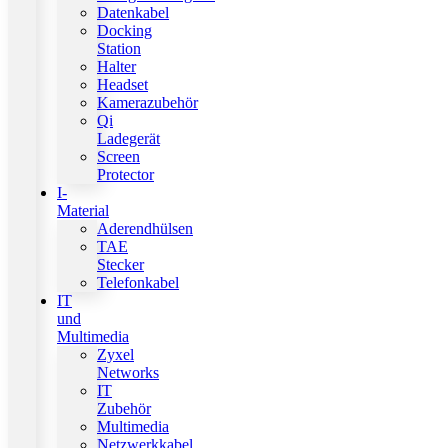
Datenkabel
Docking
Station
Halter
Headset
Kamerazubehör
Qi
Ladegerät
Screen
Protector
I-
Material
Aderendhülsen
TAE
Stecker
Telefonkabel
IT
und
Multimedia
Zyxel
Networks
IT
Zubehör
Multimedia
Netzwerkkabel