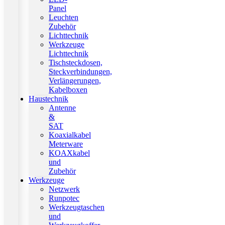
Panel
Leuchten
Zubehör
Lichttechnik
Werkzeuge
Lichttechnik
Tischsteckdosen,
Steckverbindungen,
Verlängerungen,
Kabelboxen
Haustechnik
Antenne
&
SAT
Koaxialkabel
Meterware
KOAXkabel
und
Zubehör
Werkzeuge
Netzwerk
Runpotec
Werkzeugtaschen
und