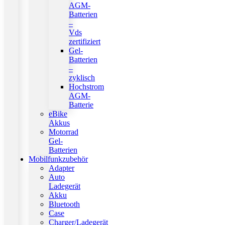
AGM-
Batterien
–
Vds
zertifiziert
Gel-
Batterien
–
zyklisch
Hochstrom
AGM-
Batterie
eBike
Akkus
Motorrad
Gel-
Batterien
Mobilfunkzubehör
Adapter
Auto
Ladegerät
Akku
Bluetooth
Case
Charger/Ladegerät