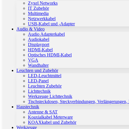
Zyxel Networks
IT Zubehör
Multimedia
Netzwerkkabel
USB-Kabel und -Adapter
Audio & Video
Audio Adapterkabel
Audiokabel
Displayport
HDMI-Kabel
Optisches HDMI-Kabel
VGA
Wandhalter
Leuchten und Zubehör
LED-Leuchtmittel
LED-Panel
Leuchten Zubehör
Lichttechnik
Werkzeuge Lichttechnik
Tischsteckdosen, Steckverbindungen, Verlängerungen,
Haustechnik
Antenne & SAT
Koaxialkabel Meterware
KOAXkabel und Zubehör
Werkzeuge