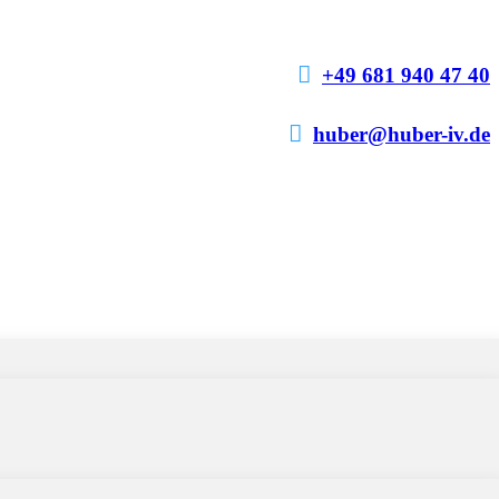

+49 681 940 47 40

huber@huber-iv.de