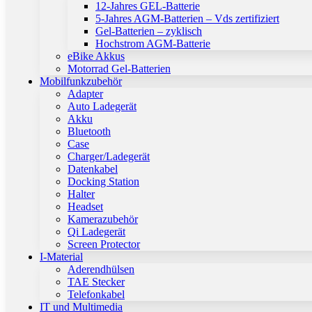
12-Jahres GEL-Batterie
5-Jahres AGM-Batterien – Vds zertifiziert
Gel-Batterien – zyklisch
Hochstrom AGM-Batterie
eBike Akkus
Motorrad Gel-Batterien
Mobilfunkzubehör
Adapter
Auto Ladegerät
Akku
Bluetooth
Case
Charger/Ladegerät
Datenkabel
Docking Station
Halter
Headset
Kamerazubehör
Qi Ladegerät
Screen Protector
I-Material
Aderendhülsen
TAE Stecker
Telefonkabel
IT und Multimedia