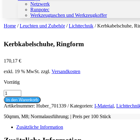
Netzwerk
Runpotec
Werkzeugtaschen und Werkzeugkoffer
Home
/
Leuchten und Zubehör
/
Lichttechnik
/ Kerbkabelschuhe, Ri
Kerbkabelschuhe, Ringform
170,17
€
exkl. 19 % MwSt.
zzgl.
Versandkosten
Vorrätig
Kerbkabelschuhe,
Ringform
In den Warenkorb
Menge
Artikelnummer:
Huber_701339
Kategorien:
I-Material
,
Lichttechni
50qmm, M8; Normalausführung; | Preis per 100 Stück
Zusätzliche Information